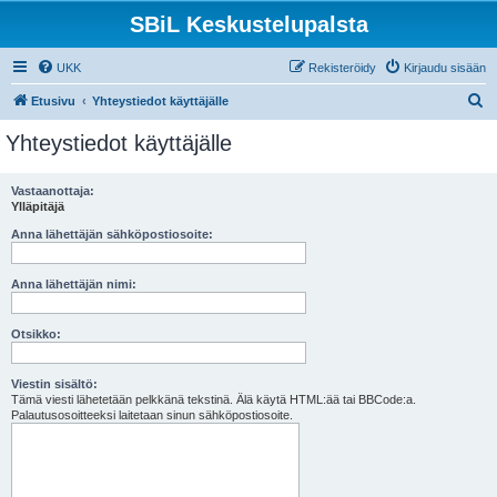
SBiL Keskustelupalsta
UKK
Rekisteröidy
Kirjaudu sisään
E
Etusivu
Yhteystiedot käyttäjälle
t
Yhteystiedot käyttäjälle
s
i
Vastaanottaja:
Ylläpitäjä
Anna lähettäjän sähköpostiosoite:
Anna lähettäjän nimi:
Otsikko:
Viestin sisältö:
Tämä viesti lähetetään pelkkänä tekstinä. Älä käytä HTML:ää tai BBCode:a.
Palautusosoitteeksi laitetaan sinun sähköpostiosoite.