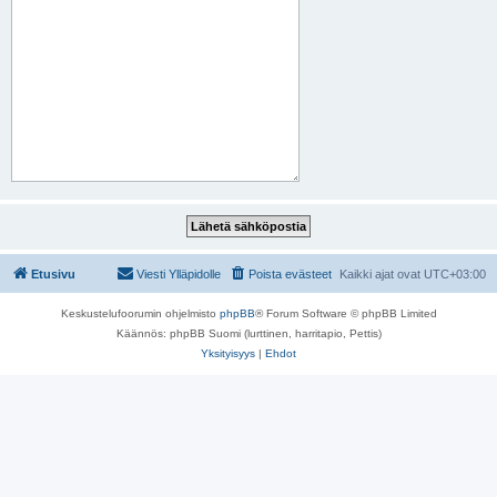
Etusivu
Viesti Ylläpidolle
Poista evästeet
Kaikki ajat ovat
UTC+03:00
Keskustelufoorumin ohjelmisto
phpBB
® Forum Software © phpBB Limited
Käännös: phpBB Suomi (lurttinen, harritapio, Pettis)
Yksityisyys
|
Ehdot