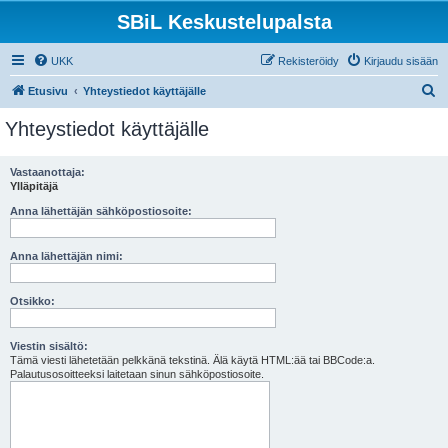
SBiL Keskustelupalsta
UKK
Rekisteröidy
Kirjaudu sisään
E
Etusivu
Yhteystiedot käyttäjälle
t
Yhteystiedot käyttäjälle
s
i
Vastaanottaja:
Ylläpitäjä
Anna lähettäjän sähköpostiosoite:
Anna lähettäjän nimi:
Otsikko:
Viestin sisältö:
Tämä viesti lähetetään pelkkänä tekstinä. Älä käytä HTML:ää tai BBCode:a.
Palautusosoitteeksi laitetaan sinun sähköpostiosoite.