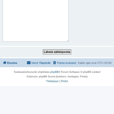
Etusivu
Viesti Ylläpidolle
Poista evästeet
Kaikki ajat ovat
UTC+03:00
Keskustelufoorumin ohjelmisto
phpBB
® Forum Software © phpBB Limited
Käännös: phpBB Suomi (lurttinen, harritapio, Pettis)
Yksityisyys
|
Ehdot