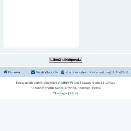
Etusivu
Viesti Ylläpidolle
Poista evästeet
Kaikki ajat ovat
UTC+03:00
Keskustelufoorumin ohjelmisto
phpBB
® Forum Software © phpBB Limited
Käännös: phpBB Suomi (lurttinen, harritapio, Pettis)
Yksityisyys
|
Ehdot