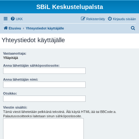
SBiL Keskustelupalsta
UKK
Rekisteröidy
Kirjaudu sisään
E
Etusivu
Yhteystiedot käyttäjälle
t
Yhteystiedot käyttäjälle
s
i
Vastaanottaja:
Ylläpitäjä
Anna lähettäjän sähköpostiosoite:
Anna lähettäjän nimi:
Otsikko:
Viestin sisältö:
Tämä viesti lähetetään pelkkänä tekstinä. Älä käytä HTML:ää tai BBCode:a.
Palautusosoitteeksi laitetaan sinun sähköpostiosoite.