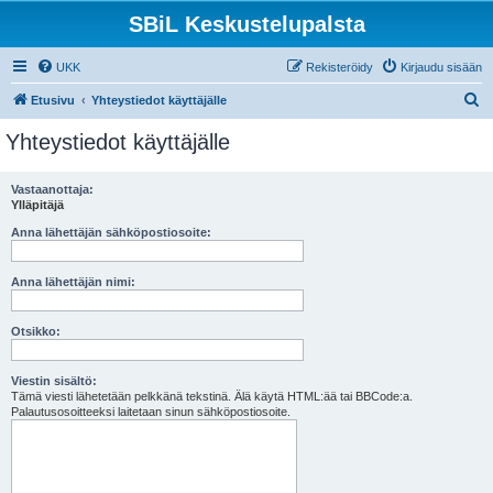
SBiL Keskustelupalsta
UKK
Rekisteröidy
Kirjaudu sisään
E
Etusivu
Yhteystiedot käyttäjälle
t
Yhteystiedot käyttäjälle
s
i
Vastaanottaja:
Ylläpitäjä
Anna lähettäjän sähköpostiosoite:
Anna lähettäjän nimi:
Otsikko:
Viestin sisältö:
Tämä viesti lähetetään pelkkänä tekstinä. Älä käytä HTML:ää tai BBCode:a.
Palautusosoitteeksi laitetaan sinun sähköpostiosoite.