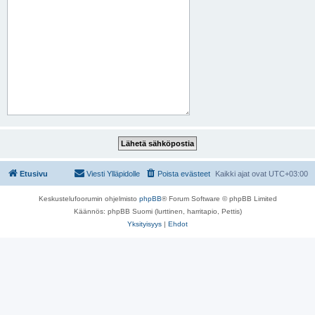
Etusivu
Viesti Ylläpidolle
Poista evästeet
Kaikki ajat ovat
UTC+03:00
Keskustelufoorumin ohjelmisto
phpBB
® Forum Software © phpBB Limited
Käännös: phpBB Suomi (lurttinen, harritapio, Pettis)
Yksityisyys
|
Ehdot