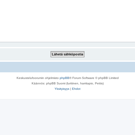
Keskustelufoorumin ohjelmisto
phpBB
® Forum Software © phpBB Limited
Käännös: phpBB Suomi (lurttinen, harritapio, Pettis)
Yksityisyys
|
Ehdot