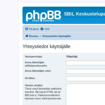
SBiL Keskustelupa
Pikalinkit
UKK
Etusivu
Yhteystiedot käyttäjälle
Yhteystiedot käyttäjälle
Vastaanottaja:
Ylläpitäjä
Anna lähettäjän
sähköpostiosoite:
Anna lähettäjän nimi:
Otsikko:
Viestin sisältö:
Tämä viesti lähetetään pelkkänä
tekstinä. Älä käytä HTML:ää tai
BBCode:a. Palautusosoitteeksi
laitetaan sinun sähköpostiosoite.