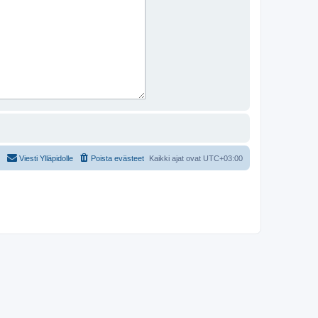
Viesti Ylläpidolle
Poista evästeet
Kaikki ajat ovat
UTC+03:00