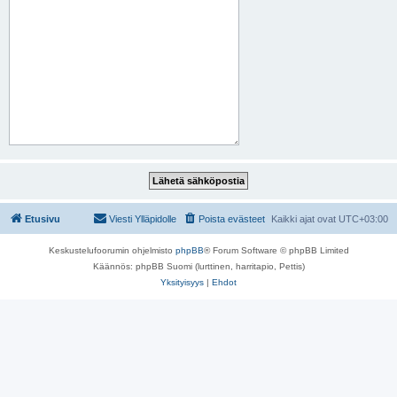
Etusivu
Viesti Ylläpidolle
Poista evästeet
Kaikki ajat ovat
UTC+03:00
Keskustelufoorumin ohjelmisto
phpBB
® Forum Software © phpBB Limited
Käännös: phpBB Suomi (lurttinen, harritapio, Pettis)
Yksityisyys
|
Ehdot