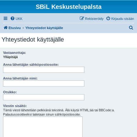
SBiL Keskustelupalsta
UKK
Rekisteröidy
Kirjaudu sisään
E
Etusivu
Yhteystiedot käyttäjälle
t
Yhteystiedot käyttäjälle
s
i
Vastaanottaja:
Ylläpitäjä
Anna lähettäjän sähköpostiosoite:
Anna lähettäjän nimi:
Otsikko:
Viestin sisältö:
Tämä viesti lähetetään pelkkänä tekstinä. Älä käytä HTML:ää tai BBCode:a.
Palautusosoitteeksi laitetaan sinun sähköpostiosoite.