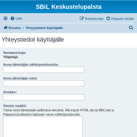
SBiL Keskustelupalsta
UKK
Rekisteröidy
Kirjaudu sisään
E
Etusivu
Yhteystiedot käyttäjälle
t
Yhteystiedot käyttäjälle
s
i
Vastaanottaja:
Ylläpitäjä
Anna lähettäjän sähköpostiosoite:
Anna lähettäjän nimi:
Otsikko:
Viestin sisältö:
Tämä viesti lähetetään pelkkänä tekstinä. Älä käytä HTML:ää tai BBCode:a.
Palautusosoitteeksi laitetaan sinun sähköpostiosoite.