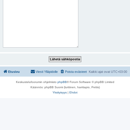
Etusivu
Viesti Ylläpidolle
Poista evästeet
Kaikki ajat ovat
UTC+03:00
Keskustelufoorumin ohjelmisto
phpBB
® Forum Software © phpBB Limited
Käännös: phpBB Suomi (lurttinen, harritapio, Pettis)
Yksityisyys
|
Ehdot