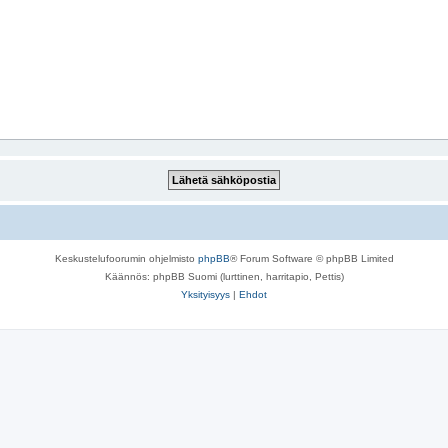
Keskustelufoorumin ohjelmisto
phpBB
® Forum Software © phpBB Limited
Käännös: phpBB Suomi (lurttinen, harritapio, Pettis)
Yksityisyys
|
Ehdot