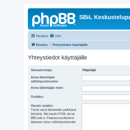
SBiL Keskustelupa
Pikalinkit
UKK
Etusivu
Yhteystiedot käyttäjälle
Yhteystiedot käyttäjälle
Vastaanottaja:
Ylläpitäjä
Anna lähettäjän
sähköpostiosoite:
Anna lähettäjän nimi:
Otsikko:
Viestin sisältö:
Tämä viesti lähetetään pelkkänä
tekstinä. Älä käytä HTML:ää tai
BBCode:a. Palautusosoitteeksi
laitetaan sinun sähköpostiosoite.