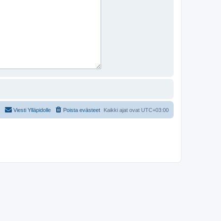
Viesti Ylläpidolle
Poista evästeet
Kaikki ajat ovat
UTC+03:00