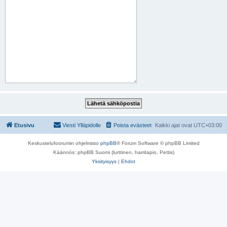
Etusivu
Viesti Ylläpidolle
Poista evästeet
Kaikki ajat ovat
UTC+03:00
Keskustelufoorumin ohjelmisto
phpBB
® Forum Software © phpBB Limited
Käännös: phpBB Suomi (lurttinen, harritapio, Pettis)
Yksityisyys
|
Ehdot