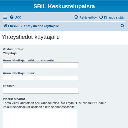
SBiL Keskustelupalsta
UKK
Rekisteröidy
Kirjaudu sisään
E
Etusivu
Yhteystiedot käyttäjälle
t
Yhteystiedot käyttäjälle
s
i
Vastaanottaja:
Ylläpitäjä
Anna lähettäjän sähköpostiosoite:
Anna lähettäjän nimi:
Otsikko:
Viestin sisältö:
Tämä viesti lähetetään pelkkänä tekstinä. Älä käytä HTML:ää tai BBCode:a.
Palautusosoitteeksi laitetaan sinun sähköpostiosoite.