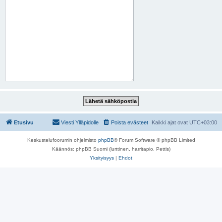
Etusivu
Viesti Ylläpidolle
Poista evästeet
Kaikki ajat ovat
UTC+03:00
Keskustelufoorumin ohjelmisto
phpBB
® Forum Software © phpBB Limited
Käännös: phpBB Suomi (lurttinen, harritapio, Pettis)
Yksityisyys
|
Ehdot