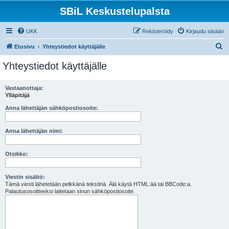
SBiL Keskustelupalsta
UKK
Rekisteröidy
Kirjaudu sisään
E
Etusivu
Yhteystiedot käyttäjälle
t
Yhteystiedot käyttäjälle
s
i
Vastaanottaja:
Ylläpitäjä
Anna lähettäjän sähköpostiosoite:
Anna lähettäjän nimi:
Otsikko:
Viestin sisältö:
Tämä viesti lähetetään pelkkänä tekstinä. Älä käytä HTML:ää tai BBCode:a.
Palautusosoitteeksi laitetaan sinun sähköpostiosoite.