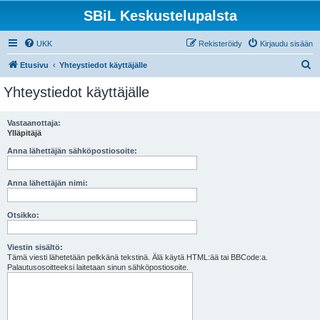
SBiL Keskustelupalsta
UKK
Rekisteröidy
Kirjaudu sisään
E
Etusivu
Yhteystiedot käyttäjälle
t
Yhteystiedot käyttäjälle
s
i
Vastaanottaja:
Ylläpitäjä
Anna lähettäjän sähköpostiosoite:
Anna lähettäjän nimi:
Otsikko:
Viestin sisältö:
Tämä viesti lähetetään pelkkänä tekstinä. Älä käytä HTML:ää tai BBCode:a.
Palautusosoitteeksi laitetaan sinun sähköpostiosoite.