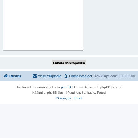
Etusivu
Viesti Ylläpidolle
Poista evästeet
Kaikki ajat ovat
UTC+03:00
Keskustelufoorumin ohjelmisto
phpBB
® Forum Software © phpBB Limited
Käännös: phpBB Suomi (lurttinen, harritapio, Pettis)
Yksityisyys
|
Ehdot