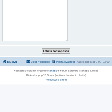
Etusivu
Viesti Ylläpidolle
Poista evästeet
Kaikki ajat ovat
UTC+03:00
Keskustelufoorumin ohjelmisto
phpBB
® Forum Software © phpBB Limited
Käännös: phpBB Suomi (lurttinen, harritapio, Pettis)
Yksityisyys
|
Ehdot