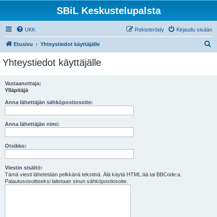
SBiL Keskustelupalsta
UKK
Rekisteröidy
Kirjaudu sisään
E
Etusivu
Yhteystiedot käyttäjälle
t
Yhteystiedot käyttäjälle
s
i
Vastaanottaja:
Ylläpitäjä
Anna lähettäjän sähköpostiosoite:
Anna lähettäjän nimi:
Otsikko:
Viestin sisältö:
Tämä viesti lähetetään pelkkänä tekstinä. Älä käytä HTML:ää tai BBCode:a.
Palautusosoitteeksi laitetaan sinun sähköpostiosoite.