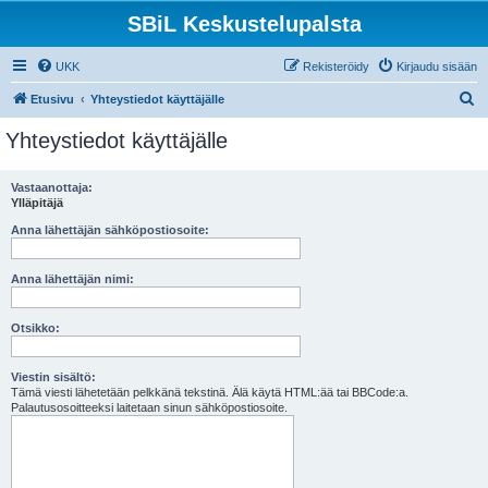
SBiL Keskustelupalsta
UKK
Rekisteröidy
Kirjaudu sisään
E
Etusivu
Yhteystiedot käyttäjälle
t
Yhteystiedot käyttäjälle
s
i
Vastaanottaja:
Ylläpitäjä
Anna lähettäjän sähköpostiosoite:
Anna lähettäjän nimi:
Otsikko:
Viestin sisältö:
Tämä viesti lähetetään pelkkänä tekstinä. Älä käytä HTML:ää tai BBCode:a.
Palautusosoitteeksi laitetaan sinun sähköpostiosoite.