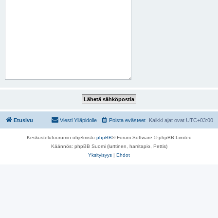
Etusivu
Viesti Ylläpidolle
Poista evästeet
Kaikki ajat ovat
UTC+03:00
Keskustelufoorumin ohjelmisto
phpBB
® Forum Software © phpBB Limited
Käännös: phpBB Suomi (lurttinen, harritapio, Pettis)
Yksityisyys
|
Ehdot