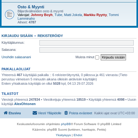
Osto & Myynti
Biljardivälineiden osto & myynti
Valvojat:
Johnny Boyh
,
Tube
,
Matti Jokela
,
Markku Ryytty
,
Tommi
Lamminaho
Aiheet:
4787
KIRJAUDU SISÄÄN
•
REKISTERÖIDY
Käyttäjätunnus:
Salasana:
Unohdin salasanani
Muista minut
PAIKALLAOLIJAT
Yhteensä
467
käyttäjää paikalla :: 6 rekisteröitynyttä, 0 piilossa ja 461 vierasta (Tieto
perustuu viimeisen 5 minuutin aikana olleisiin aktiivisiin käyttäjiin)
Eniten yhtaikaisia käyttäjiä on ollut
5028
kpl, 04:13 29.07.2026
TILASTOT
Viestejä yhteensä
247834
• Viestiketjuja yhteensä
18519
• Käyttäjiä yhteensä
4098
• Uusin
käyttäjä
AlexOhtonen
Etusivu
Viesti Ylläpidolle
Poista evästeet
Kaikki ajat ovat
UTC+03:00
Keskustelufoorumin ohjelmisto
phpBB
® Forum Software © phpBB Limited
Käännös: phpBB Suomi (lurttinen, harritapio, Pettis)
Yksityisyys
|
Ehdot