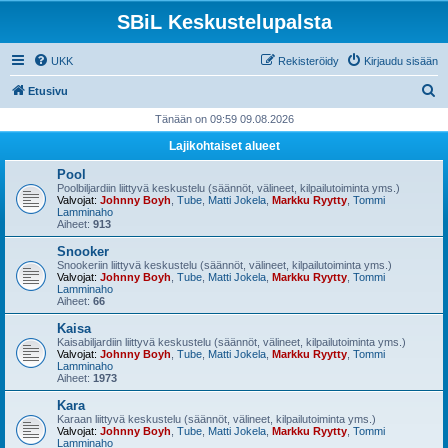
SBiL Keskustelupalsta
UKK
Rekisteröidy
Kirjaudu sisään
E
Etusivu
t
Tänään on 09:59 09.08.2026
s
Lajikohtaiset alueet
i
Pool
Poolbiljardiin liittyvä keskustelu (säännöt, välineet, kilpailutoiminta yms.)
Valvojat:
Johnny Boyh
,
Tube
,
Matti Jokela
,
Markku Ryytty
,
Tommi
Lamminaho
Aiheet:
913
Snooker
Snookeriin liittyvä keskustelu (säännöt, välineet, kilpailutoiminta yms.)
Valvojat:
Johnny Boyh
,
Tube
,
Matti Jokela
,
Markku Ryytty
,
Tommi
Lamminaho
Aiheet:
66
Kaisa
Kaisabiljardiin liittyvä keskustelu (säännöt, välineet, kilpailutoiminta yms.)
Valvojat:
Johnny Boyh
,
Tube
,
Matti Jokela
,
Markku Ryytty
,
Tommi
Lamminaho
Aiheet:
1973
Kara
Karaan liittyvä keskustelu (säännöt, välineet, kilpailutoiminta yms.)
Valvojat:
Johnny Boyh
,
Tube
,
Matti Jokela
,
Markku Ryytty
,
Tommi
Lamminaho