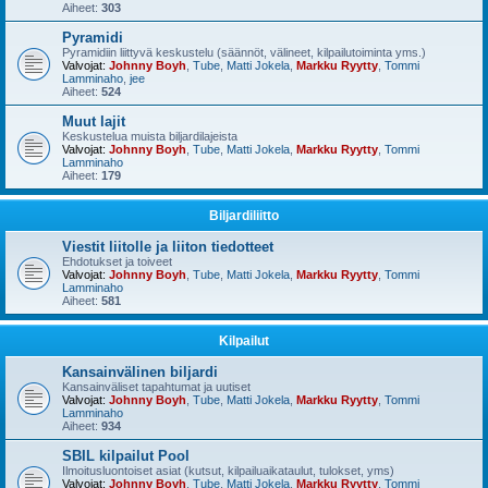
Aiheet:
303
Pyramidi
Pyramidiin liittyvä keskustelu (säännöt, välineet, kilpailutoiminta yms.)
Valvojat:
Johnny Boyh
,
Tube
,
Matti Jokela
,
Markku Ryytty
,
Tommi
Lamminaho
,
jee
Aiheet:
524
Muut lajit
Keskustelua muista biljardilajeista
Valvojat:
Johnny Boyh
,
Tube
,
Matti Jokela
,
Markku Ryytty
,
Tommi
Lamminaho
Aiheet:
179
Biljardiliitto
Viestit liitolle ja liiton tiedotteet
Ehdotukset ja toiveet
Valvojat:
Johnny Boyh
,
Tube
,
Matti Jokela
,
Markku Ryytty
,
Tommi
Lamminaho
Aiheet:
581
Kilpailut
Kansainvälinen biljardi
Kansainväliset tapahtumat ja uutiset
Valvojat:
Johnny Boyh
,
Tube
,
Matti Jokela
,
Markku Ryytty
,
Tommi
Lamminaho
Aiheet:
934
SBIL kilpailut Pool
Ilmoitusluontoiset asiat (kutsut, kilpailuaikataulut, tulokset, yms)
Valvojat:
Johnny Boyh
,
Tube
,
Matti Jokela
,
Markku Ryytty
,
Tommi