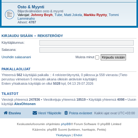
Osto & Myynti
Biljardivälineiden osto & myynti
Valvojat:
Johnny Boyh
,
Tube
,
Matti Jokela
,
Markku Ryytty
,
Tommi
Lamminaho
Aiheet:
4787
KIRJAUDU SISÄÄN
•
REKISTERÖIDY
Käyttäjätunnus:
Salasana:
Unohdin salasanani
Muista minut
PAIKALLAOLIJAT
Yhteensä
562
käyttäjää paikalla :: 4 rekisteröitynyttä, 0 piilossa ja 558 vierasta (Tieto
perustuu viimeisen 5 minuutin aikana olleisiin aktiivisiin käyttäjiin)
Eniten yhtaikaisia käyttäjiä on ollut
5028
kpl, 04:13 29.07.2026
TILASTOT
Viestejä yhteensä
247836
• Viestiketjuja yhteensä
18519
• Käyttäjiä yhteensä
4098
• Uusin
käyttäjä
AlexOhtonen
Etusivu
Viesti Ylläpidolle
Poista evästeet
Kaikki ajat ovat
UTC+03:00
Keskustelufoorumin ohjelmisto
phpBB
® Forum Software © phpBB Limited
Käännös: phpBB Suomi (lurttinen, harritapio, Pettis)
Yksityisyys
|
Ehdot