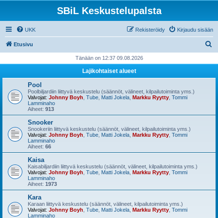
SBiL Keskustelupalsta
UKK
Rekisteröidy
Kirjaudu sisään
E
Etusivu
t
Tänään on 12:37 09.08.2026
s
Lajikohtaiset alueet
i
Pool
Poolbiljardiin liittyvä keskustelu (säännöt, välineet, kilpailutoiminta yms.)
Valvojat:
Johnny Boyh
,
Tube
,
Matti Jokela
,
Markku Ryytty
,
Tommi
Lamminaho
Aiheet:
913
Snooker
Snookeriin liittyvä keskustelu (säännöt, välineet, kilpailutoiminta yms.)
Valvojat:
Johnny Boyh
,
Tube
,
Matti Jokela
,
Markku Ryytty
,
Tommi
Lamminaho
Aiheet:
66
Kaisa
Kaisabiljardiin liittyvä keskustelu (säännöt, välineet, kilpailutoiminta yms.)
Valvojat:
Johnny Boyh
,
Tube
,
Matti Jokela
,
Markku Ryytty
,
Tommi
Lamminaho
Aiheet:
1973
Kara
Karaan liittyvä keskustelu (säännöt, välineet, kilpailutoiminta yms.)
Valvojat:
Johnny Boyh
,
Tube
,
Matti Jokela
,
Markku Ryytty
,
Tommi
Lamminaho