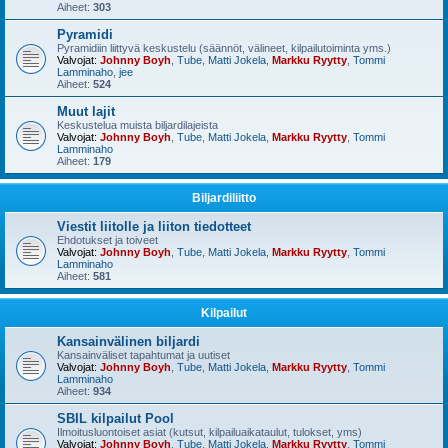
Aiheet:
303
Pyramidi
Pyramidiin liittyvä keskustelu (säännöt, välineet, kilpailutoiminta yms.)
Valvojat:
Johnny Boyh
,
Tube
,
Matti Jokela
,
Markku Ryytty
,
Tommi
Lamminaho
,
jee
Aiheet:
524
Muut lajit
Keskustelua muista biljardilajeista
Valvojat:
Johnny Boyh
,
Tube
,
Matti Jokela
,
Markku Ryytty
,
Tommi
Lamminaho
Aiheet:
179
Biljardiliitto
Viestit liitolle ja liiton tiedotteet
Ehdotukset ja toiveet
Valvojat:
Johnny Boyh
,
Tube
,
Matti Jokela
,
Markku Ryytty
,
Tommi
Lamminaho
Aiheet:
581
Kilpailut
Kansainvälinen biljardi
Kansainväliset tapahtumat ja uutiset
Valvojat:
Johnny Boyh
,
Tube
,
Matti Jokela
,
Markku Ryytty
,
Tommi
Lamminaho
Aiheet:
934
SBIL kilpailut Pool
Ilmoitusluontoiset asiat (kutsut, kilpailuaikataulut, tulokset, yms)
Valvojat:
Johnny Boyh
,
Tube
,
Matti Jokela
,
Markku Ryytty
,
Tommi