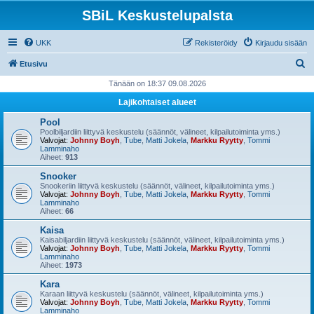
SBiL Keskustelupalsta
UKK
Rekisteröidy
Kirjaudu sisään
E
Etusivu
t
Tänään on 18:37 09.08.2026
s
Lajikohtaiset alueet
i
Pool
Poolbiljardiin liittyvä keskustelu (säännöt, välineet, kilpailutoiminta yms.)
Valvojat:
Johnny Boyh
,
Tube
,
Matti Jokela
,
Markku Ryytty
,
Tommi
Lamminaho
Aiheet:
913
Snooker
Snookeriin liittyvä keskustelu (säännöt, välineet, kilpailutoiminta yms.)
Valvojat:
Johnny Boyh
,
Tube
,
Matti Jokela
,
Markku Ryytty
,
Tommi
Lamminaho
Aiheet:
66
Kaisa
Kaisabiljardiin liittyvä keskustelu (säännöt, välineet, kilpailutoiminta yms.)
Valvojat:
Johnny Boyh
,
Tube
,
Matti Jokela
,
Markku Ryytty
,
Tommi
Lamminaho
Aiheet:
1973
Kara
Karaan liittyvä keskustelu (säännöt, välineet, kilpailutoiminta yms.)
Valvojat:
Johnny Boyh
,
Tube
,
Matti Jokela
,
Markku Ryytty
,
Tommi
Lamminaho