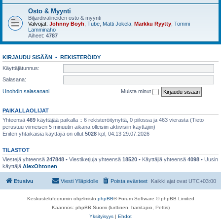
Osto & Myynti
Biljardivälineiden osto & myynti
Valvojat:
Johnny Boyh
,
Tube
,
Matti Jokela
,
Markku Ryytty
,
Tommi
Lamminaho
Aiheet:
4787
KIRJAUDU SISÄÄN
•
REKISTERÖIDY
Käyttäjätunnus:
Salasana:
Unohdin salasanani
Muista minut
PAIKALLAOLIJAT
Yhteensä
469
käyttäjää paikalla :: 6 rekisteröitynyttä, 0 piilossa ja 463 vierasta (Tieto
perustuu viimeisen 5 minuutin aikana olleisiin aktiivisiin käyttäjiin)
Eniten yhtaikaisia käyttäjiä on ollut
5028
kpl, 04:13 29.07.2026
TILASTOT
Viestejä yhteensä
247848
• Viestiketjuja yhteensä
18520
• Käyttäjiä yhteensä
4098
• Uusin
käyttäjä
AlexOhtonen
Etusivu
Viesti Ylläpidolle
Poista evästeet
Kaikki ajat ovat
UTC+03:00
Keskustelufoorumin ohjelmisto
phpBB
® Forum Software © phpBB Limited
Käännös: phpBB Suomi (lurttinen, harritapio, Pettis)
Yksityisyys
|
Ehdot