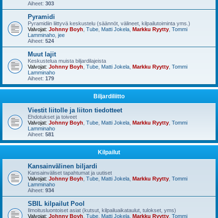
Aiheet:
303
Pyramidi
Pyramidiin liittyvä keskustelu (säännöt, välineet, kilpailutoiminta yms.)
Valvojat:
Johnny Boyh
,
Tube
,
Matti Jokela
,
Markku Ryytty
,
Tommi
Lamminaho
,
jee
Aiheet:
524
Muut lajit
Keskustelua muista biljardilajeista
Valvojat:
Johnny Boyh
,
Tube
,
Matti Jokela
,
Markku Ryytty
,
Tommi
Lamminaho
Aiheet:
179
Biljardiliitto
Viestit liitolle ja liiton tiedotteet
Ehdotukset ja toiveet
Valvojat:
Johnny Boyh
,
Tube
,
Matti Jokela
,
Markku Ryytty
,
Tommi
Lamminaho
Aiheet:
581
Kilpailut
Kansainvälinen biljardi
Kansainväliset tapahtumat ja uutiset
Valvojat:
Johnny Boyh
,
Tube
,
Matti Jokela
,
Markku Ryytty
,
Tommi
Lamminaho
Aiheet:
934
SBIL kilpailut Pool
Ilmoitusluontoiset asiat (kutsut, kilpailuaikataulut, tulokset, yms)
Valvojat:
Johnny Boyh
,
Tube
,
Matti Jokela
,
Markku Ryytty
,
Tommi