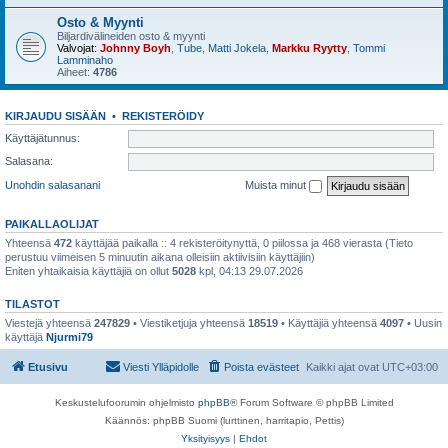
Osto & Myynti
Biljardivälineiden osto & myynti
Valvojat:
Johnny Boyh
,
Tube
,
Matti Jokela
,
Markku Ryytty
,
Tommi
Lamminaho
Aiheet:
4786
KIRJAUDU SISÄÄN
•
REKISTERÖIDY
Käyttäjätunnus:
Salasana:
Unohdin salasanani
Muista minut
PAIKALLAOLIJAT
Yhteensä
472
käyttäjää paikalla :: 4 rekisteröitynyttä, 0 piilossa ja 468 vierasta (Tieto
perustuu viimeisen 5 minuutin aikana olleisiin aktiivisiin käyttäjiin)
Eniten yhtaikaisia käyttäjiä on ollut
5028
kpl, 04:13 29.07.2026
TILASTOT
Viestejä yhteensä
247829
• Viestiketjuja yhteensä
18519
• Käyttäjiä yhteensä
4097
• Uusin
käyttäjä
Njurmi79
Etusivu
Viesti Ylläpidolle
Poista evästeet
Kaikki ajat ovat
UTC+03:00
Keskustelufoorumin ohjelmisto
phpBB
® Forum Software © phpBB Limited
Käännös: phpBB Suomi (lurttinen, harritapio, Pettis)
Yksityisyys
|
Ehdot