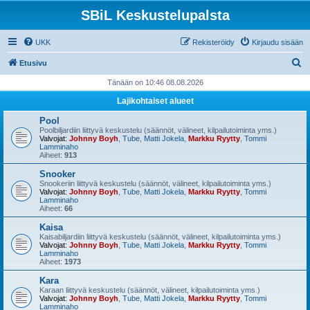
SBiL Keskustelupalsta
UKK
Rekisteröidy
Kirjaudu sisään
E
Etusivu
t
Tänään on 10:46 08.08.2026
s
Lajikohtaiset alueet
i
Pool
Poolbiljardiin liittyvä keskustelu (säännöt, välineet, kilpailutoiminta yms.)
Valvojat:
Johnny Boyh
,
Tube
,
Matti Jokela
,
Markku Ryytty
,
Tommi
Lamminaho
Aiheet:
913
Snooker
Snookeriin liittyvä keskustelu (säännöt, välineet, kilpailutoiminta yms.)
Valvojat:
Johnny Boyh
,
Tube
,
Matti Jokela
,
Markku Ryytty
,
Tommi
Lamminaho
Aiheet:
66
Kaisa
Kaisabiljardiin liittyvä keskustelu (säännöt, välineet, kilpailutoiminta yms.)
Valvojat:
Johnny Boyh
,
Tube
,
Matti Jokela
,
Markku Ryytty
,
Tommi
Lamminaho
Aiheet:
1973
Kara
Karaan liittyvä keskustelu (säännöt, välineet, kilpailutoiminta yms.)
Valvojat:
Johnny Boyh
,
Tube
,
Matti Jokela
,
Markku Ryytty
,
Tommi
Lamminaho