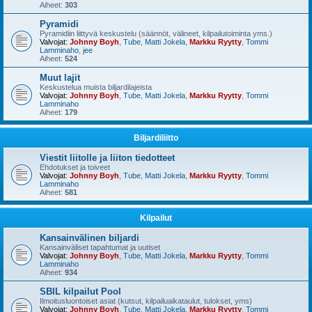
Aiheet:
303
Pyramidi
Pyramidiin liittyvä keskustelu (säännöt, välineet, kilpailutoiminta yms.)
Valvojat:
Johnny Boyh
,
Tube
,
Matti Jokela
,
Markku Ryytty
,
Tommi
Lamminaho
,
jee
Aiheet:
524
Muut lajit
Keskustelua muista biljardilajeista
Valvojat:
Johnny Boyh
,
Tube
,
Matti Jokela
,
Markku Ryytty
,
Tommi
Lamminaho
Aiheet:
179
Biljardiliitto
Viestit liitolle ja liiton tiedotteet
Ehdotukset ja toiveet
Valvojat:
Johnny Boyh
,
Tube
,
Matti Jokela
,
Markku Ryytty
,
Tommi
Lamminaho
Aiheet:
581
Kilpailut
Kansainvälinen biljardi
Kansainväliset tapahtumat ja uutiset
Valvojat:
Johnny Boyh
,
Tube
,
Matti Jokela
,
Markku Ryytty
,
Tommi
Lamminaho
Aiheet:
934
SBIL kilpailut Pool
Ilmoitusluontoiset asiat (kutsut, kilpailuaikataulut, tulokset, yms)
Valvojat:
Johnny Boyh
,
Tube
,
Matti Jokela
,
Markku Ryytty
,
Tommi