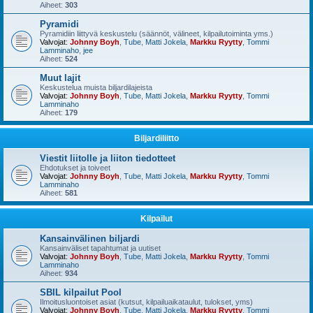
Aiheet:
303
Pyramidi
Pyramidiin liittyvä keskustelu (säännöt, välineet, kilpailutoiminta yms.)
Valvojat:
Johnny Boyh
,
Tube
,
Matti Jokela
,
Markku Ryytty
,
Tommi
Lamminaho
,
jee
Aiheet:
524
Muut lajit
Keskustelua muista biljardilajeista
Valvojat:
Johnny Boyh
,
Tube
,
Matti Jokela
,
Markku Ryytty
,
Tommi
Lamminaho
Aiheet:
179
Biljardiliitto
Viestit liitolle ja liiton tiedotteet
Ehdotukset ja toiveet
Valvojat:
Johnny Boyh
,
Tube
,
Matti Jokela
,
Markku Ryytty
,
Tommi
Lamminaho
Aiheet:
581
Kilpailut
Kansainvälinen biljardi
Kansainväliset tapahtumat ja uutiset
Valvojat:
Johnny Boyh
,
Tube
,
Matti Jokela
,
Markku Ryytty
,
Tommi
Lamminaho
Aiheet:
934
SBIL kilpailut Pool
Ilmoitusluontoiset asiat (kutsut, kilpailuaikataulut, tulokset, yms)
Valvojat:
Johnny Boyh
,
Tube
,
Matti Jokela
,
Markku Ryytty
,
Tommi