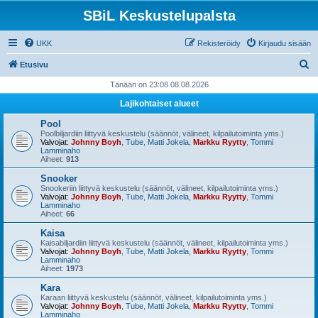
SBiL Keskustelupalsta
UKK
Rekisteröidy
Kirjaudu sisään
E
Etusivu
t
Tänään on 23:08 08.08.2026
s
Lajikohtaiset alueet
i
Pool
Poolbiljardiin liittyvä keskustelu (säännöt, välineet, kilpailutoiminta yms.)
Valvojat:
Johnny Boyh
,
Tube
,
Matti Jokela
,
Markku Ryytty
,
Tommi
Lamminaho
Aiheet:
913
Snooker
Snookeriin liittyvä keskustelu (säännöt, välineet, kilpailutoiminta yms.)
Valvojat:
Johnny Boyh
,
Tube
,
Matti Jokela
,
Markku Ryytty
,
Tommi
Lamminaho
Aiheet:
66
Kaisa
Kaisabiljardiin liittyvä keskustelu (säännöt, välineet, kilpailutoiminta yms.)
Valvojat:
Johnny Boyh
,
Tube
,
Matti Jokela
,
Markku Ryytty
,
Tommi
Lamminaho
Aiheet:
1973
Kara
Karaan liittyvä keskustelu (säännöt, välineet, kilpailutoiminta yms.)
Valvojat:
Johnny Boyh
,
Tube
,
Matti Jokela
,
Markku Ryytty
,
Tommi
Lamminaho