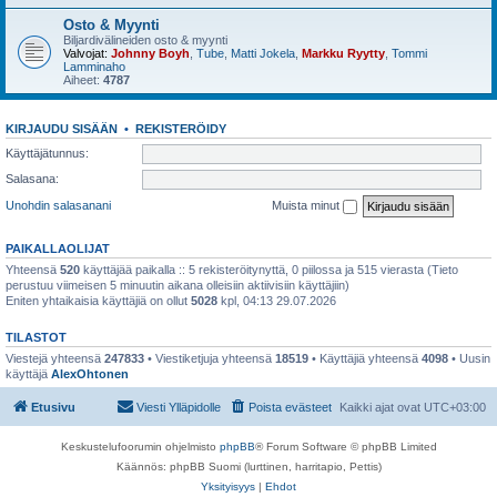
Osto & Myynti
Biljardivälineiden osto & myynti
Valvojat:
Johnny Boyh
,
Tube
,
Matti Jokela
,
Markku Ryytty
,
Tommi
Lamminaho
Aiheet:
4787
KIRJAUDU SISÄÄN
•
REKISTERÖIDY
Käyttäjätunnus:
Salasana:
Unohdin salasanani
Muista minut
PAIKALLAOLIJAT
Yhteensä
520
käyttäjää paikalla :: 5 rekisteröitynyttä, 0 piilossa ja 515 vierasta (Tieto
perustuu viimeisen 5 minuutin aikana olleisiin aktiivisiin käyttäjiin)
Eniten yhtaikaisia käyttäjiä on ollut
5028
kpl, 04:13 29.07.2026
TILASTOT
Viestejä yhteensä
247833
• Viestiketjuja yhteensä
18519
• Käyttäjiä yhteensä
4098
• Uusin
käyttäjä
AlexOhtonen
Etusivu
Viesti Ylläpidolle
Poista evästeet
Kaikki ajat ovat
UTC+03:00
Keskustelufoorumin ohjelmisto
phpBB
® Forum Software © phpBB Limited
Käännös: phpBB Suomi (lurttinen, harritapio, Pettis)
Yksityisyys
|
Ehdot