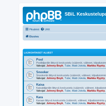
SBiL Keskustelupa
Pikalinkit
UKK
Etusivu
LAJIKOHTAISET ALUEET
Pool
Poolbiljardiin liittyvä keskustelu (säännöt, välineet, kilpailutoi
Valvojat:
Johnny Boyh
,
Tube
,
Matti Jokela
,
Markku Ryytty
Snooker
Snookeriin liittyvä keskustelu (säännöt, välineet, kilpailutoimi
Valvojat:
Johnny Boyh
,
Tube
,
Matti Jokela
,
Markku Ryytty
Kaisa
Kaisabiljardiin liittyvä keskustelu (säännöt, välineet, kilpailut
Valvojat:
Johnny Boyh
,
Tube
,
Matti Jokela
,
Markku Ryytty
Kara
Karaan liittyvä keskustelu (säännöt, välineet, kilpailutoiminta
Valvojat:
Johnny Boyh
,
Tube
,
Matti Jokela
,
Markku Ryytty