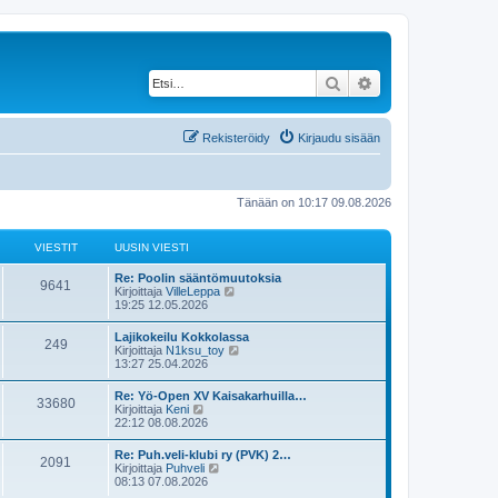
Etsi
Tarkennettu haku
Rekisteröidy
Kirjaudu sisään
Tänään on 10:17 09.08.2026
VIESTIT
UUSIN VIESTI
U
Re: Poolin sääntömuutoksia
V
9641
u
N
Kirjoittaja
VilleLeppa
s
ä
19:25 12.05.2026
i
i
y
n
t
U
Lajikokeilu Kokkolassa
e
V
249
v
ä
u
N
Kirjoittaja
N1ksu_toy
i
u
s
ä
13:27 25.04.2026
s
e
u
i
i
y
s
s
n
t
U
Re: Yö-Open XV Kaisakarhuilla…
t
i
t
e
V
33680
v
ä
u
N
Kirjoittaja
Keni
i
n
i
u
s
ä
22:12 08.08.2026
v
i
s
e
u
i
i
y
i
s
s
n
t
e
U
Re: Puh.veli-klubi ry (PVK) 2…
t
i
t
t
e
V
2091
v
ä
s
u
N
Kirjoittaja
Puhveli
i
n
i
u
t
s
ä
08:13 07.08.2026
v
i
s
e
u
i
i
i
y
i