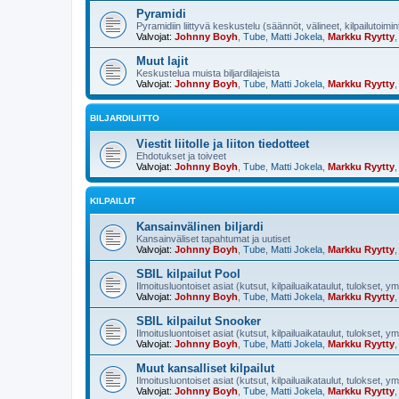
Pyramidi
Pyramidiin liittyvä keskustelu (säännöt, välineet, kilpailutoimi
Valvojat:
Johnny Boyh
,
Tube
,
Matti Jokela
,
Markku Ryytty
Muut lajit
Keskustelua muista biljardilajeista
Valvojat:
Johnny Boyh
,
Tube
,
Matti Jokela
,
Markku Ryytty
BILJARDILIITTO
Viestit liitolle ja liiton tiedotteet
Ehdotukset ja toiveet
Valvojat:
Johnny Boyh
,
Tube
,
Matti Jokela
,
Markku Ryytty
KILPAILUT
Kansainvälinen biljardi
Kansainväliset tapahtumat ja uutiset
Valvojat:
Johnny Boyh
,
Tube
,
Matti Jokela
,
Markku Ryytty
SBIL kilpailut Pool
Ilmoitusluontoiset asiat (kutsut, kilpailuaikataulut, tulokset, y
Valvojat:
Johnny Boyh
,
Tube
,
Matti Jokela
,
Markku Ryytty
SBIL kilpailut Snooker
Ilmoitusluontoiset asiat (kutsut, kilpailuaikataulut, tulokset, y
Valvojat:
Johnny Boyh
,
Tube
,
Matti Jokela
,
Markku Ryytty
Muut kansalliset kilpailut
Ilmoitusluontoiset asiat (kutsut, kilpailuaikataulut, tulokset, y
Valvojat:
Johnny Boyh
,
Tube
,
Matti Jokela
,
Markku Ryytty