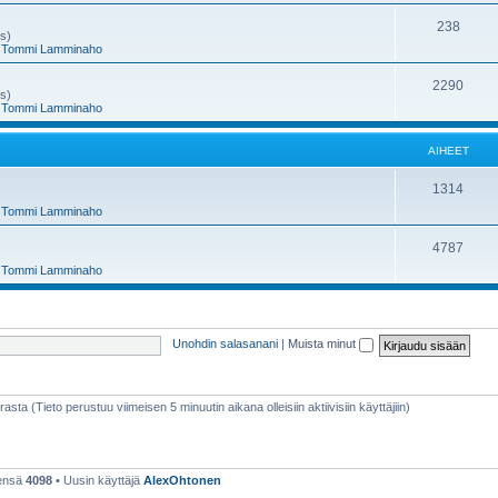
e
h
A
238
ms)
,
Tommi Lamminaho
t
e
i
e
h
A
2290
ms)
,
Tommi Lamminaho
t
e
i
e
h
AIHEET
t
e
A
1314
e
,
Tommi Lamminaho
i
t
h
A
4787
,
Tommi Lamminaho
e
i
e
h
t
e
Unohdin salasanani
|
Muista minut
e
t
rasta (Tieto perustuu viimeisen 5 minuutin aikana olleisiin aktiivisiin käyttäjiin)
eensä
4098
• Uusin käyttäjä
AlexOhtonen