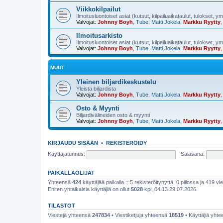
Viikkokilpailut
Ilmoitusluontoiset asiat (kutsut, kilpailuaikataulut, tulokset, y
Valvojat:
Johnny Boyh
,
Tube
,
Matti Jokela
,
Markku Ryytty
Ilmoitusarkisto
Ilmoitusluontoiset asiat (kutsut, kilpailuaikataulut, tulokset, y
Valvojat:
Johnny Boyh
,
Tube
,
Matti Jokela
,
Markku Ryytty
MUUT
Yleinen biljardikeskustelu
Yleistä biljardista
Valvojat:
Johnny Boyh
,
Tube
,
Matti Jokela
,
Markku Ryytty
Osto & Myynti
Biljardivälineiden osto & myynti
Valvojat:
Johnny Boyh
,
Tube
,
Matti Jokela
,
Markku Ryytty
KIRJAUDU SISÄÄN
•
REKISTERÖIDY
Käyttäjätunnus:
Salasana:
PAIKALLAOLIJAT
Yhteensä
424
käyttäjää paikalla :: 5 rekisteröitynyttä, 0 piilossa ja 419 vie
Eniten yhtaikaisia käyttäjiä on ollut
5028
kpl, 04:13 29.07.2026
TILASTOT
Viestejä yhteensä
247834
• Viestiketjuja yhteensä
18519
• Käyttäjiä yht