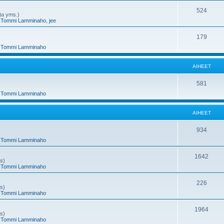
e
h
A
524
nta yms.)
,
Tommi Lamminaho
,
jee
t
e
i
e
h
A
179
,
Tommi Lamminaho
t
e
i
e
h
AIHEET
t
e
A
581
e
,
Tommi Lamminaho
i
t
h
AIHEET
e
A
934
e
,
Tommi Lamminaho
i
t
h
A
1642
ms)
,
Tommi Lamminaho
e
i
e
h
A
226
ms)
,
Tommi Lamminaho
t
e
i
e
h
A
1964
ms)
,
Tommi Lamminaho
t
e
i