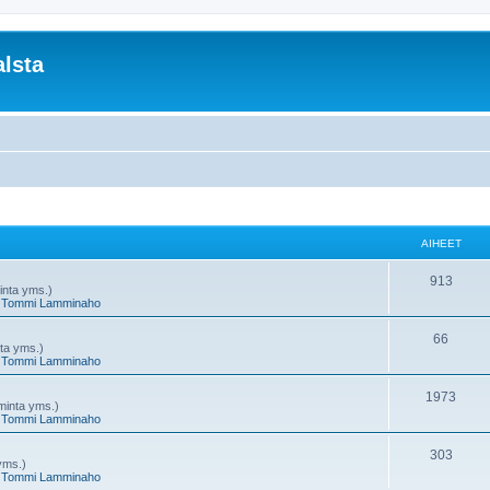
lsta
AIHEET
A
913
minta yms.)
,
Tommi Lamminaho
i
h
A
66
nta yms.)
,
Tommi Lamminaho
e
i
e
h
A
1973
oiminta yms.)
,
Tommi Lamminaho
t
e
i
e
h
A
303
 yms.)
,
Tommi Lamminaho
t
e
i