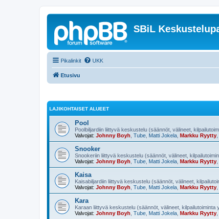
SBiL Keskustelupa
Pikalinkit
UKK
Etusivu
LAJIKOHTAISET ALUEET
Pool
Poolbiljardiin liittyvä keskustelu (säännöt, välineet, kilpailutoi
Valvojat:
Johnny Boyh
,
Tube
,
Matti Jokela
,
Markku Ryytty
Snooker
Snookeriin liittyvä keskustelu (säännöt, välineet, kilpailutoimi
Valvojat:
Johnny Boyh
,
Tube
,
Matti Jokela
,
Markku Ryytty
Kaisa
Kaisabiljardiin liittyvä keskustelu (säännöt, välineet, kilpailut
Valvojat:
Johnny Boyh
,
Tube
,
Matti Jokela
,
Markku Ryytty
Kara
Karaan liittyvä keskustelu (säännöt, välineet, kilpailutoiminta
Valvojat:
Johnny Boyh
,
Tube
,
Matti Jokela
,
Markku Ryytty