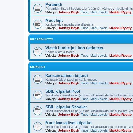
Pyramidi
Pyramidiin liittyvä keskustelu (säännöt, välineet, kilpailutoimi
Valvojat:
Johnny Boyh
,
Tube
,
Matti Jokela
,
Markku Ryytty
Muut lajit
Keskustelua muista biljardilajeista
Valvojat:
Johnny Boyh
,
Tube
,
Matti Jokela
,
Markku Ryytty
BILJARDILIITTO
Viestit liitolle ja liiton tiedotteet
Ehdotukset ja toiveet
Valvojat:
Johnny Boyh
,
Tube
,
Matti Jokela
,
Markku Ryytty
KILPAILUT
Kansainvälinen biljardi
Kansainväliset tapahtumat ja uutiset
Valvojat:
Johnny Boyh
,
Tube
,
Matti Jokela
,
Markku Ryytty
SBIL kilpailut Pool
Ilmoitusluontoiset asiat (kutsut, kilpailuaikataulut, tulokset, y
Valvojat:
Johnny Boyh
,
Tube
,
Matti Jokela
,
Markku Ryytty
SBIL kilpailut Snooker
Ilmoitusluontoiset asiat (kutsut, kilpailuaikataulut, tulokset, y
Valvojat:
Johnny Boyh
,
Tube
,
Matti Jokela
,
Markku Ryytty
Muut kansalliset kilpailut
Ilmoitusluontoiset asiat (kutsut, kilpailuaikataulut, tulokset, y
Valvojat:
Johnny Boyh
,
Tube
,
Matti Jokela
,
Markku Ryytty