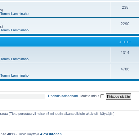
e
h
A
238
ms)
,
Tommi Lamminaho
t
e
i
e
h
A
2290
ms)
,
Tommi Lamminaho
t
e
i
e
h
AIHEET
t
e
A
1314
e
,
Tommi Lamminaho
i
t
h
A
4786
,
Tommi Lamminaho
e
i
e
h
t
e
Unohdin salasanani
|
Muista minut
e
t
rasta (Tieto perustuu viimeisen 5 minuutin aikana olleisiin aktiivisiin käyttäjiin)
eensä
4098
• Uusin käyttäjä
AlexOhtonen