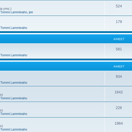
e
h
A
524
nta yms.)
,
Tommi Lamminaho
,
jee
t
e
i
e
h
A
179
,
Tommi Lamminaho
t
e
i
e
h
AIHEET
t
e
A
581
e
,
Tommi Lamminaho
i
t
h
AIHEET
e
A
934
e
,
Tommi Lamminaho
i
t
h
A
1642
ms)
,
Tommi Lamminaho
e
i
e
h
A
226
ms)
,
Tommi Lamminaho
t
e
i
e
h
A
1964
ms)
,
Tommi Lamminaho
t
e
i