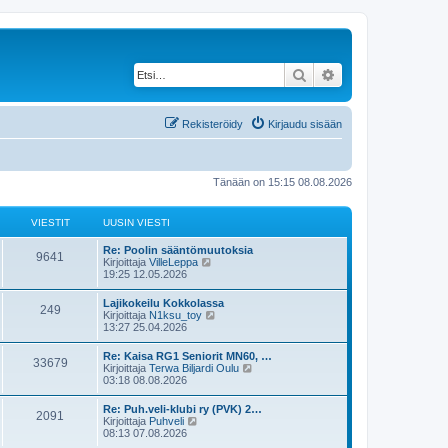
Etsi
Tarkennettu haku
Rekisteröidy
Kirjaudu sisään
Tänään on 15:15 08.08.2026
VIESTIT
UUSIN VIESTI
U
Re: Poolin sääntömuutoksia
V
9641
u
N
Kirjoittaja
VilleLeppa
s
ä
19:25 12.05.2026
i
i
y
n
t
U
Lajikokeilu Kokkolassa
e
V
249
v
ä
u
N
Kirjoittaja
N1ksu_toy
i
u
s
ä
13:27 25.04.2026
s
e
u
i
i
y
s
s
n
t
U
Re: Kaisa RG1 Seniorit MN60, …
t
i
t
e
V
33679
v
ä
u
N
Kirjoittaja
Terwa Biljardi Oulu
i
n
i
u
s
ä
03:18 08.08.2026
v
i
s
e
u
i
i
y
i
s
s
n
t
e
U
Re: Puh.veli-klubi ry (PVK) 2…
t
i
t
t
e
V
2091
v
ä
s
u
N
Kirjoittaja
Puhveli
i
n
i
u
t
s
ä
08:13 07.08.2026
v
i
s
e
u
i
i
i
y
i