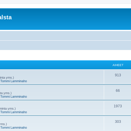
lsta
AIHEET
A
913
minta yms.)
,
Tommi Lamminaho
i
h
A
66
nta yms.)
,
Tommi Lamminaho
e
i
e
h
A
1973
oiminta yms.)
,
Tommi Lamminaho
t
e
i
e
h
A
303
 yms.)
,
Tommi Lamminaho
t
e
i