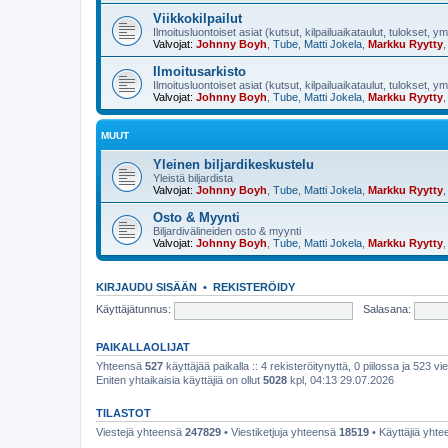
Viikkokilpailut
Ilmoitusluontoiset asiat (kutsut, kilpailuaikataulut, tulokset, y
Valvojat:
Johnny Boyh
,
Tube
,
Matti Jokela
,
Markku Ryytty
Ilmoitusarkisto
Ilmoitusluontoiset asiat (kutsut, kilpailuaikataulut, tulokset, y
Valvojat:
Johnny Boyh
,
Tube
,
Matti Jokela
,
Markku Ryytty
MUUT
Yleinen biljardikeskustelu
Yleistä biljardista
Valvojat:
Johnny Boyh
,
Tube
,
Matti Jokela
,
Markku Ryytty
Osto & Myynti
Biljardivälineiden osto & myynti
Valvojat:
Johnny Boyh
,
Tube
,
Matti Jokela
,
Markku Ryytty
KIRJAUDU SISÄÄN
•
REKISTERÖIDY
Käyttäjätunnus:
Salasana:
PAIKALLAOLIJAT
Yhteensä
527
käyttäjää paikalla :: 4 rekisteröitynyttä, 0 piilossa ja 523 vie
Eniten yhtaikaisia käyttäjiä on ollut
5028
kpl, 04:13 29.07.2026
TILASTOT
Viestejä yhteensä
247829
• Viestiketjuja yhteensä
18519
• Käyttäjiä yht