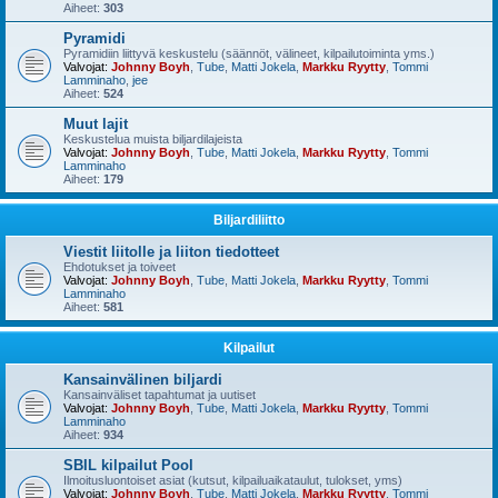
Aiheet:
303
Pyramidi
Pyramidiin liittyvä keskustelu (säännöt, välineet, kilpailutoiminta yms.)
Valvojat:
Johnny Boyh
,
Tube
,
Matti Jokela
,
Markku Ryytty
,
Tommi
Lamminaho
,
jee
Aiheet:
524
Muut lajit
Keskustelua muista biljardilajeista
Valvojat:
Johnny Boyh
,
Tube
,
Matti Jokela
,
Markku Ryytty
,
Tommi
Lamminaho
Aiheet:
179
Biljardiliitto
Viestit liitolle ja liiton tiedotteet
Ehdotukset ja toiveet
Valvojat:
Johnny Boyh
,
Tube
,
Matti Jokela
,
Markku Ryytty
,
Tommi
Lamminaho
Aiheet:
581
Kilpailut
Kansainvälinen biljardi
Kansainväliset tapahtumat ja uutiset
Valvojat:
Johnny Boyh
,
Tube
,
Matti Jokela
,
Markku Ryytty
,
Tommi
Lamminaho
Aiheet:
934
SBIL kilpailut Pool
Ilmoitusluontoiset asiat (kutsut, kilpailuaikataulut, tulokset, yms)
Valvojat:
Johnny Boyh
,
Tube
,
Matti Jokela
,
Markku Ryytty
,
Tommi