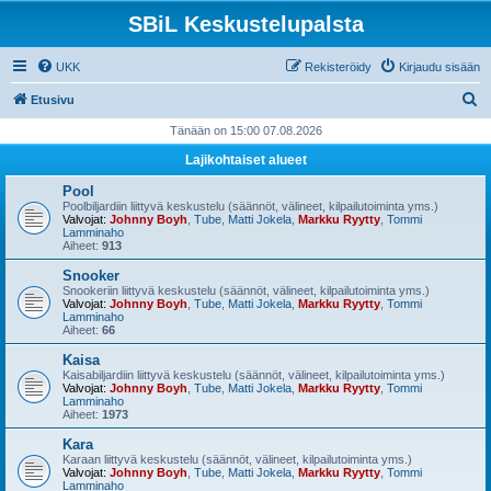
SBiL Keskustelupalsta
UKK
Rekisteröidy
Kirjaudu sisään
E
Etusivu
t
Tänään on 15:00 07.08.2026
s
Lajikohtaiset alueet
i
Pool
Poolbiljardiin liittyvä keskustelu (säännöt, välineet, kilpailutoiminta yms.)
Valvojat:
Johnny Boyh
,
Tube
,
Matti Jokela
,
Markku Ryytty
,
Tommi
Lamminaho
Aiheet:
913
Snooker
Snookeriin liittyvä keskustelu (säännöt, välineet, kilpailutoiminta yms.)
Valvojat:
Johnny Boyh
,
Tube
,
Matti Jokela
,
Markku Ryytty
,
Tommi
Lamminaho
Aiheet:
66
Kaisa
Kaisabiljardiin liittyvä keskustelu (säännöt, välineet, kilpailutoiminta yms.)
Valvojat:
Johnny Boyh
,
Tube
,
Matti Jokela
,
Markku Ryytty
,
Tommi
Lamminaho
Aiheet:
1973
Kara
Karaan liittyvä keskustelu (säännöt, välineet, kilpailutoiminta yms.)
Valvojat:
Johnny Boyh
,
Tube
,
Matti Jokela
,
Markku Ryytty
,
Tommi
Lamminaho