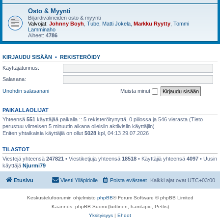
Osto & Myynti
Biljardivälineiden osto & myynti
Valvojat:
Johnny Boyh
,
Tube
,
Matti Jokela
,
Markku Ryytty
,
Tommi
Lamminaho
Aiheet:
4786
KIRJAUDU SISÄÄN
•
REKISTERÖIDY
Käyttäjätunnus:
Salasana:
Unohdin salasanani
Muista minut
PAIKALLAOLIJAT
Yhteensä
551
käyttäjää paikalla :: 5 rekisteröitynyttä, 0 piilossa ja 546 vierasta (Tieto
perustuu viimeisen 5 minuutin aikana olleisiin aktiivisiin käyttäjiin)
Eniten yhtaikaisia käyttäjiä on ollut
5028
kpl, 04:13 29.07.2026
TILASTOT
Viestejä yhteensä
247821
• Viestiketjuja yhteensä
18518
• Käyttäjiä yhteensä
4097
• Uusin
käyttäjä
Njurmi79
Etusivu
Viesti Ylläpidolle
Poista evästeet
Kaikki ajat ovat
UTC+03:00
Keskustelufoorumin ohjelmisto
phpBB
® Forum Software © phpBB Limited
Käännös: phpBB Suomi (lurttinen, harritapio, Pettis)
Yksityisyys
|
Ehdot