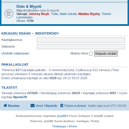
Osto & Myynti
Biljardivälineiden osto & myynti
Valvojat:
Johnny Boyh
,
Tube
,
Matti Jokela
,
Markku Ryytty
,
Tommi
Lamminaho
Aiheet:
4786
KIRJAUDU SISÄÄN
•
REKISTERÖIDY
Käyttäjätunnus:
Salasana:
Unohdin salasanani
Muista minut
PAIKALLAOLIJAT
Yhteensä
517
käyttäjää paikalla :: 5 rekisteröitynyttä, 0 piilossa ja 512 vierasta (Tieto
perustuu viimeisen 5 minuutin aikana olleisiin aktiivisiin käyttäjiin)
Eniten yhtaikaisia käyttäjiä on ollut
5028
kpl, 04:13 29.07.2026
TILASTOT
Viestejä yhteensä
247828
• Viestiketjuja yhteensä
18519
• Käyttäjiä yhteensä
4097
• Uusin
käyttäjä
Njurmi79
Etusivu
Viesti Ylläpidolle
Poista evästeet
Kaikki ajat ovat
UTC+03:00
Keskustelufoorumin ohjelmisto
phpBB
® Forum Software © phpBB Limited
Käännös: phpBB Suomi (lurttinen, harritapio, Pettis)
Yksityisyys
|
Ehdot