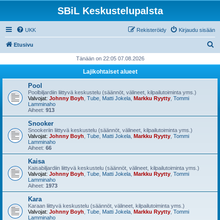
SBiL Keskustelupalsta
UKK
Rekisteröidy
Kirjaudu sisään
E
Etusivu
t
Tänään on 22:05 07.08.2026
s
Lajikohtaiset alueet
i
Pool
Poolbiljardiin liittyvä keskustelu (säännöt, välineet, kilpailutoiminta yms.)
Valvojat:
Johnny Boyh
,
Tube
,
Matti Jokela
,
Markku Ryytty
,
Tommi
Lamminaho
Aiheet:
913
Snooker
Snookeriin liittyvä keskustelu (säännöt, välineet, kilpailutoiminta yms.)
Valvojat:
Johnny Boyh
,
Tube
,
Matti Jokela
,
Markku Ryytty
,
Tommi
Lamminaho
Aiheet:
66
Kaisa
Kaisabiljardiin liittyvä keskustelu (säännöt, välineet, kilpailutoiminta yms.)
Valvojat:
Johnny Boyh
,
Tube
,
Matti Jokela
,
Markku Ryytty
,
Tommi
Lamminaho
Aiheet:
1973
Kara
Karaan liittyvä keskustelu (säännöt, välineet, kilpailutoiminta yms.)
Valvojat:
Johnny Boyh
,
Tube
,
Matti Jokela
,
Markku Ryytty
,
Tommi
Lamminaho