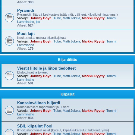
Aiheet:
303
Pyramidi
Pyramidiin liittyvä keskustelu (säännöt, välineet, kilpailutoiminta yms.)
Valvojat:
Johnny Boyh
,
Tube
,
Matti Jokela
,
Markku Ryytty
,
Tommi
Lamminaho
,
jee
Aiheet:
524
Muut lajit
Keskustelua muista biljardilajeista
Valvojat:
Johnny Boyh
,
Tube
,
Matti Jokela
,
Markku Ryytty
,
Tommi
Lamminaho
Aiheet:
179
Biljardiliitto
Viestit liitolle ja liiton tiedotteet
Ehdotukset ja toiveet
Valvojat:
Johnny Boyh
,
Tube
,
Matti Jokela
,
Markku Ryytty
,
Tommi
Lamminaho
Aiheet:
581
Kilpailut
Kansainvälinen biljardi
Kansainväliset tapahtumat ja uutiset
Valvojat:
Johnny Boyh
,
Tube
,
Matti Jokela
,
Markku Ryytty
,
Tommi
Lamminaho
Aiheet:
934
SBIL kilpailut Pool
Ilmoitusluontoiset asiat (kutsut, kilpailuaikataulut, tulokset, yms)
Valvojat:
Johnny Boyh
,
Tube
,
Matti Jokela
,
Markku Ryytty
,
Tommi