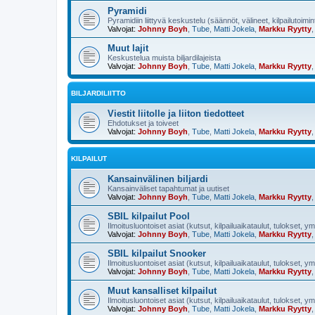
Pyramidi
Pyramidiin liittyvä keskustelu (säännöt, välineet, kilpailutoimi
Valvojat:
Johnny Boyh
,
Tube
,
Matti Jokela
,
Markku Ryytty
Muut lajit
Keskustelua muista biljardilajeista
Valvojat:
Johnny Boyh
,
Tube
,
Matti Jokela
,
Markku Ryytty
BILJARDILIITTO
Viestit liitolle ja liiton tiedotteet
Ehdotukset ja toiveet
Valvojat:
Johnny Boyh
,
Tube
,
Matti Jokela
,
Markku Ryytty
KILPAILUT
Kansainvälinen biljardi
Kansainväliset tapahtumat ja uutiset
Valvojat:
Johnny Boyh
,
Tube
,
Matti Jokela
,
Markku Ryytty
SBIL kilpailut Pool
Ilmoitusluontoiset asiat (kutsut, kilpailuaikataulut, tulokset, y
Valvojat:
Johnny Boyh
,
Tube
,
Matti Jokela
,
Markku Ryytty
SBIL kilpailut Snooker
Ilmoitusluontoiset asiat (kutsut, kilpailuaikataulut, tulokset, y
Valvojat:
Johnny Boyh
,
Tube
,
Matti Jokela
,
Markku Ryytty
Muut kansalliset kilpailut
Ilmoitusluontoiset asiat (kutsut, kilpailuaikataulut, tulokset, y
Valvojat:
Johnny Boyh
,
Tube
,
Matti Jokela
,
Markku Ryytty