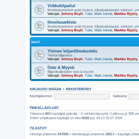
Viikkokilpailut
Ilmoitusluontoiset asiat (kutsut, kilpailuaikataulut, tulokset, y
Valvojat:
Johnny Boyh
,
Tube
,
Matti Jokela
,
Markku Ryytty
Ilmoitusarkisto
Ilmoitusluontoiset asiat (kutsut, kilpailuaikataulut, tulokset, y
Valvojat:
Johnny Boyh
,
Tube
,
Matti Jokela
,
Markku Ryytty
MUUT
Yleinen biljardikeskustelu
Yleistä biljardista
Valvojat:
Johnny Boyh
,
Tube
,
Matti Jokela
,
Markku Ryytty
Osto & Myynti
Biljardivälineiden osto & myynti
Valvojat:
Johnny Boyh
,
Tube
,
Matti Jokela
,
Markku Ryytty
KIRJAUDU SISÄÄN
•
REKISTERÖIDY
Käyttäjätunnus:
Salasana:
PAIKALLAOLIJAT
Yhteensä
403
käyttäjää paikalla :: 5 rekisteröitynyttä, 0 piilossa ja 398 vie
Eniten yhtaikaisia käyttäjiä on ollut
5028
kpl, 04:13 29.07.2026
TILASTOT
Viestejä yhteensä
247805
• Viestiketjuja yhteensä
18517
• Käyttäjiä yht