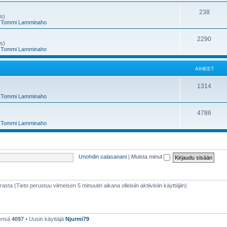
e
h
A
238
ms)
,
Tommi Lamminaho
t
e
i
e
h
A
2290
ms)
,
Tommi Lamminaho
t
e
i
e
h
AIHEET
t
e
A
1314
e
,
Tommi Lamminaho
i
t
h
A
4786
,
Tommi Lamminaho
e
i
e
h
t
e
Unohdin salasanani
|
Muista minut
e
t
rasta (Tieto perustuu viimeisen 5 minuutin aikana olleisiin aktiivisiin käyttäjiin)
eensä
4097
• Uusin käyttäjä
Njurmi79