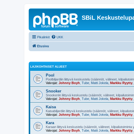
SBiL Keskustelupa
Pikalinkit
UKK
Etusivu
LAJIKOHTAISET ALUEET
Pool
Poolbiljardiin liittyvä keskustelu (säännöt, välineet, kilpailutoi
Valvojat:
Johnny Boyh
,
Tube
,
Matti Jokela
,
Markku Ryytty
Snooker
Snookeriin liittyvä keskustelu (säännöt, välineet, kilpailutoimi
Valvojat:
Johnny Boyh
,
Tube
,
Matti Jokela
,
Markku Ryytty
Kaisa
Kaisabiljardiin liittyvä keskustelu (säännöt, välineet, kilpailut
Valvojat:
Johnny Boyh
,
Tube
,
Matti Jokela
,
Markku Ryytty
Kara
Karaan liittyvä keskustelu (säännöt, välineet, kilpailutoiminta
Valvojat:
Johnny Boyh
,
Tube
,
Matti Jokela
,
Markku Ryytty