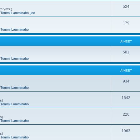
e
h
A
524
nta yms.)
,
Tommi Lamminaho
,
jee
t
e
i
e
h
A
179
,
Tommi Lamminaho
t
e
i
e
h
AIHEET
t
e
A
581
e
,
Tommi Lamminaho
i
t
h
AIHEET
e
A
934
e
,
Tommi Lamminaho
i
t
h
A
1642
ms)
,
Tommi Lamminaho
e
i
e
h
A
226
ms)
,
Tommi Lamminaho
t
e
i
e
h
A
1963
ms)
,
Tommi Lamminaho
t
e
i