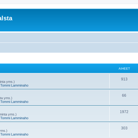
lsta
AIHEET
A
913
minta yms.)
,
Tommi Lamminaho
i
h
A
66
nta yms.)
,
Tommi Lamminaho
e
i
e
h
A
1972
oiminta yms.)
,
Tommi Lamminaho
t
e
i
e
h
A
303
 yms.)
,
Tommi Lamminaho
t
e
i