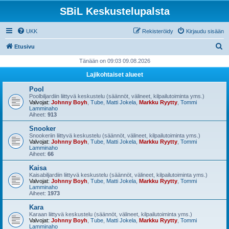
SBiL Keskustelupalsta
UKK
Rekisteröidy
Kirjaudu sisään
E
Etusivu
t
Tänään on 09:03 09.08.2026
s
Lajikohtaiset alueet
i
Pool
Poolbiljardiin liittyvä keskustelu (säännöt, välineet, kilpailutoiminta yms.)
Valvojat:
Johnny Boyh
,
Tube
,
Matti Jokela
,
Markku Ryytty
,
Tommi
Lamminaho
Aiheet:
913
Snooker
Snookeriin liittyvä keskustelu (säännöt, välineet, kilpailutoiminta yms.)
Valvojat:
Johnny Boyh
,
Tube
,
Matti Jokela
,
Markku Ryytty
,
Tommi
Lamminaho
Aiheet:
66
Kaisa
Kaisabiljardiin liittyvä keskustelu (säännöt, välineet, kilpailutoiminta yms.)
Valvojat:
Johnny Boyh
,
Tube
,
Matti Jokela
,
Markku Ryytty
,
Tommi
Lamminaho
Aiheet:
1973
Kara
Karaan liittyvä keskustelu (säännöt, välineet, kilpailutoiminta yms.)
Valvojat:
Johnny Boyh
,
Tube
,
Matti Jokela
,
Markku Ryytty
,
Tommi
Lamminaho