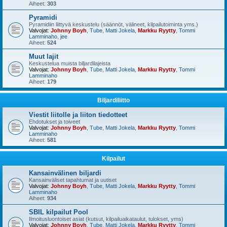
Aiheet:
303
Pyramidi
Pyramidiin liittyvä keskustelu (säännöt, välineet, kilpailutoiminta yms.)
Valvojat:
Johnny Boyh
,
Tube
,
Matti Jokela
,
Markku Ryytty
,
Tommi
Lamminaho
,
jee
Aiheet:
524
Muut lajit
Keskustelua muista biljardilajeista
Valvojat:
Johnny Boyh
,
Tube
,
Matti Jokela
,
Markku Ryytty
,
Tommi
Lamminaho
Aiheet:
179
Biljardiliitto
Viestit liitolle ja liiton tiedotteet
Ehdotukset ja toiveet
Valvojat:
Johnny Boyh
,
Tube
,
Matti Jokela
,
Markku Ryytty
,
Tommi
Lamminaho
Aiheet:
581
Kilpailut
Kansainvälinen biljardi
Kansainväliset tapahtumat ja uutiset
Valvojat:
Johnny Boyh
,
Tube
,
Matti Jokela
,
Markku Ryytty
,
Tommi
Lamminaho
Aiheet:
934
SBIL kilpailut Pool
Ilmoitusluontoiset asiat (kutsut, kilpailuaikataulut, tulokset, yms)
Valvojat:
Johnny Boyh
,
Tube
,
Matti Jokela
,
Markku Ryytty
,
Tommi