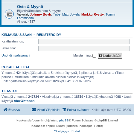
Osto & Myynti
Biljardivälineiden osto & myynti
Valvojat:
Johnny Boyh
,
Tube
,
Matti Jokela
,
Markku Ryytty
,
Tommi
Lamminaho
Aiheet:
4787
KIRJAUDU SISÄÄN
•
REKISTERÖIDY
Käyttäjätunnus:
Salasana:
Unohdin salasanani
Muista minut
PAIKALLAOLIJAT
Yhteensä
424
käyttäjää paikalla :: 5 rekisteröitynyttä, 1 piilossa ja 418 vierasta (Tieto
perustuu viimeisen 5 minuutin aikana olleisiin aktiivisiin käyttäjiin)
Eniten yhtaikaisia käyttäjiä on ollut
5028
kpl, 04:13 29.07.2026
TILASTOT
Viestejä yhteensä
247834
• Viestiketjuja yhteensä
18519
• Käyttäjiä yhteensä
4098
• Uusin
käyttäjä
AlexOhtonen
Etusivu
Viesti Ylläpidolle
Poista evästeet
Kaikki ajat ovat
UTC+03:00
Keskustelufoorumin ohjelmisto
phpBB
® Forum Software © phpBB Limited
Käännös: phpBB Suomi (lurttinen, harritapio, Pettis)
Yksityisyys
|
Ehdot