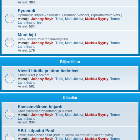
Aiheet:
303
Pyramidi
Pyramidiin liittyvä keskustelu (säännöt, välineet, kilpailutoiminta yms.)
Valvojat:
Johnny Boyh
,
Tube
,
Matti Jokela
,
Markku Ryytty
,
Tommi
Lamminaho
,
jee
Aiheet:
524
Muut lajit
Keskustelua muista biljardilajeista
Valvojat:
Johnny Boyh
,
Tube
,
Matti Jokela
,
Markku Ryytty
,
Tommi
Lamminaho
Aiheet:
179
Biljardiliitto
Viestit liitolle ja liiton tiedotteet
Ehdotukset ja toiveet
Valvojat:
Johnny Boyh
,
Tube
,
Matti Jokela
,
Markku Ryytty
,
Tommi
Lamminaho
Aiheet:
581
Kilpailut
Kansainvälinen biljardi
Kansainväliset tapahtumat ja uutiset
Valvojat:
Johnny Boyh
,
Tube
,
Matti Jokela
,
Markku Ryytty
,
Tommi
Lamminaho
Aiheet:
934
SBIL kilpailut Pool
Ilmoitusluontoiset asiat (kutsut, kilpailuaikataulut, tulokset, yms)
Valvojat:
Johnny Boyh
,
Tube
,
Matti Jokela
,
Markku Ryytty
,
Tommi