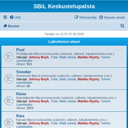
SBiL Keskustelupalsta
UKK
Rekisteröidy
Kirjaudu sisään
E
Etusivu
t
Tänään on 12:07 07.08.2026
s
Lajikohtaiset alueet
i
Pool
Poolbiljardiin liittyvä keskustelu (säännöt, välineet, kilpailutoiminta yms.)
Valvojat:
Johnny Boyh
,
Tube
,
Matti Jokela
,
Markku Ryytty
,
Tommi
Lamminaho
Aiheet:
913
Snooker
Snookeriin liittyvä keskustelu (säännöt, välineet, kilpailutoiminta yms.)
Valvojat:
Johnny Boyh
,
Tube
,
Matti Jokela
,
Markku Ryytty
,
Tommi
Lamminaho
Aiheet:
66
Kaisa
Kaisabiljardiin liittyvä keskustelu (säännöt, välineet, kilpailutoiminta yms.)
Valvojat:
Johnny Boyh
,
Tube
,
Matti Jokela
,
Markku Ryytty
,
Tommi
Lamminaho
Aiheet:
1973
Kara
Karaan liittyvä keskustelu (säännöt, välineet, kilpailutoiminta yms.)
Valvojat:
Johnny Boyh
,
Tube
,
Matti Jokela
,
Markku Ryytty
,
Tommi
Lamminaho