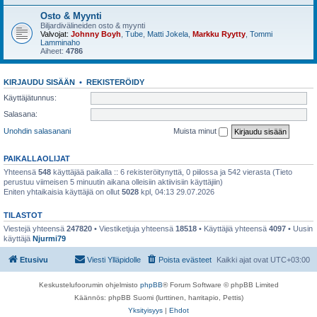
Osto & Myynti
Biljardivälineiden osto & myynti
Valvojat:
Johnny Boyh
,
Tube
,
Matti Jokela
,
Markku Ryytty
,
Tommi
Lamminaho
Aiheet:
4786
KIRJAUDU SISÄÄN
•
REKISTERÖIDY
Käyttäjätunnus:
Salasana:
Unohdin salasanani
Muista minut
PAIKALLAOLIJAT
Yhteensä
548
käyttäjää paikalla :: 6 rekisteröitynyttä, 0 piilossa ja 542 vierasta (Tieto
perustuu viimeisen 5 minuutin aikana olleisiin aktiivisiin käyttäjiin)
Eniten yhtaikaisia käyttäjiä on ollut
5028
kpl, 04:13 29.07.2026
TILASTOT
Viestejä yhteensä
247820
• Viestiketjuja yhteensä
18518
• Käyttäjiä yhteensä
4097
• Uusin
käyttäjä
Njurmi79
Etusivu
Viesti Ylläpidolle
Poista evästeet
Kaikki ajat ovat
UTC+03:00
Keskustelufoorumin ohjelmisto
phpBB
® Forum Software © phpBB Limited
Käännös: phpBB Suomi (lurttinen, harritapio, Pettis)
Yksityisyys
|
Ehdot