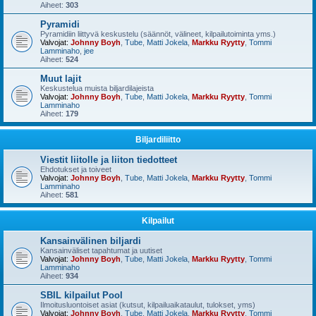
Aiheet:
303
Pyramidi
Pyramidiin liittyvä keskustelu (säännöt, välineet, kilpailutoiminta yms.)
Valvojat:
Johnny Boyh
,
Tube
,
Matti Jokela
,
Markku Ryytty
,
Tommi
Lamminaho
,
jee
Aiheet:
524
Muut lajit
Keskustelua muista biljardilajeista
Valvojat:
Johnny Boyh
,
Tube
,
Matti Jokela
,
Markku Ryytty
,
Tommi
Lamminaho
Aiheet:
179
Biljardiliitto
Viestit liitolle ja liiton tiedotteet
Ehdotukset ja toiveet
Valvojat:
Johnny Boyh
,
Tube
,
Matti Jokela
,
Markku Ryytty
,
Tommi
Lamminaho
Aiheet:
581
Kilpailut
Kansainvälinen biljardi
Kansainväliset tapahtumat ja uutiset
Valvojat:
Johnny Boyh
,
Tube
,
Matti Jokela
,
Markku Ryytty
,
Tommi
Lamminaho
Aiheet:
934
SBIL kilpailut Pool
Ilmoitusluontoiset asiat (kutsut, kilpailuaikataulut, tulokset, yms)
Valvojat:
Johnny Boyh
,
Tube
,
Matti Jokela
,
Markku Ryytty
,
Tommi