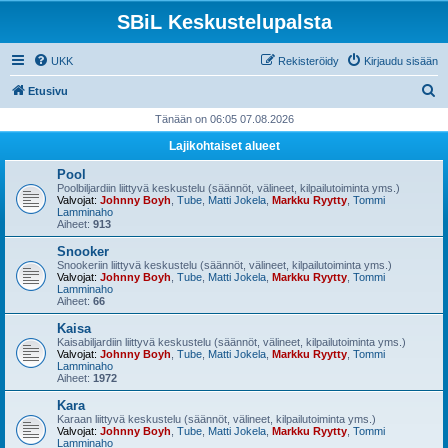
SBiL Keskustelupalsta
UKK
Rekisteröidy
Kirjaudu sisään
E
Etusivu
t
Tänään on 06:05 07.08.2026
s
Lajikohtaiset alueet
i
Pool
Poolbiljardiin liittyvä keskustelu (säännöt, välineet, kilpailutoiminta yms.)
Valvojat:
Johnny Boyh
,
Tube
,
Matti Jokela
,
Markku Ryytty
,
Tommi
Lamminaho
Aiheet:
913
Snooker
Snookeriin liittyvä keskustelu (säännöt, välineet, kilpailutoiminta yms.)
Valvojat:
Johnny Boyh
,
Tube
,
Matti Jokela
,
Markku Ryytty
,
Tommi
Lamminaho
Aiheet:
66
Kaisa
Kaisabiljardiin liittyvä keskustelu (säännöt, välineet, kilpailutoiminta yms.)
Valvojat:
Johnny Boyh
,
Tube
,
Matti Jokela
,
Markku Ryytty
,
Tommi
Lamminaho
Aiheet:
1972
Kara
Karaan liittyvä keskustelu (säännöt, välineet, kilpailutoiminta yms.)
Valvojat:
Johnny Boyh
,
Tube
,
Matti Jokela
,
Markku Ryytty
,
Tommi
Lamminaho