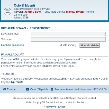
Osto & Myynti
Biljardivälineiden osto & myynti
Valvojat:
Johnny Boyh
,
Tube
,
Matti Jokela
,
Markku Ryytty
,
Tommi
Lamminaho
Aiheet:
4786
KIRJAUDU SISÄÄN
•
REKISTERÖIDY
Käyttäjätunnus:
Salasana:
Unohdin salasanani
Muista minut
PAIKALLAOLIJAT
Yhteensä
466
käyttäjää paikalla :: 5 rekisteröitynyttä, 0 piilossa ja 461 vierasta (Tieto
perustuu viimeisen 5 minuutin aikana olleisiin aktiivisiin käyttäjiin)
Eniten yhtaikaisia käyttäjiä on ollut
5028
kpl, 04:13 29.07.2026
TILASTOT
Viestejä yhteensä
247809
• Viestiketjuja yhteensä
18517
• Käyttäjiä yhteensä
4097
• Uusin
käyttäjä
Njurmi79
Etusivu
Viesti Ylläpidolle
Poista evästeet
Kaikki ajat ovat
UTC+03:00
Keskustelufoorumin ohjelmisto
phpBB
® Forum Software © phpBB Limited
Käännös: phpBB Suomi (lurttinen, harritapio, Pettis)
Yksityisyys
|
Ehdot