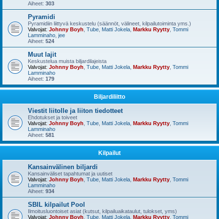
Aiheet:
303
Pyramidi
Pyramidiin liittyvä keskustelu (säännöt, välineet, kilpailutoiminta yms.)
Valvojat:
Johnny Boyh
,
Tube
,
Matti Jokela
,
Markku Ryytty
,
Tommi
Lamminaho
,
jee
Aiheet:
524
Muut lajit
Keskustelua muista biljardilajeista
Valvojat:
Johnny Boyh
,
Tube
,
Matti Jokela
,
Markku Ryytty
,
Tommi
Lamminaho
Aiheet:
179
Biljardiliitto
Viestit liitolle ja liiton tiedotteet
Ehdotukset ja toiveet
Valvojat:
Johnny Boyh
,
Tube
,
Matti Jokela
,
Markku Ryytty
,
Tommi
Lamminaho
Aiheet:
581
Kilpailut
Kansainvälinen biljardi
Kansainväliset tapahtumat ja uutiset
Valvojat:
Johnny Boyh
,
Tube
,
Matti Jokela
,
Markku Ryytty
,
Tommi
Lamminaho
Aiheet:
934
SBIL kilpailut Pool
Ilmoitusluontoiset asiat (kutsut, kilpailuaikataulut, tulokset, yms)
Valvojat:
Johnny Boyh
,
Tube
,
Matti Jokela
,
Markku Ryytty
,
Tommi