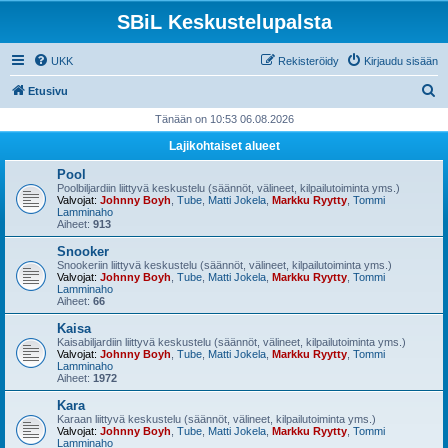
SBiL Keskustelupalsta
UKK
Rekisteröidy
Kirjaudu sisään
E
Etusivu
t
Tänään on 10:53 06.08.2026
s
Lajikohtaiset alueet
i
Pool
Poolbiljardiin liittyvä keskustelu (säännöt, välineet, kilpailutoiminta yms.)
Valvojat:
Johnny Boyh
,
Tube
,
Matti Jokela
,
Markku Ryytty
,
Tommi
Lamminaho
Aiheet:
913
Snooker
Snookeriin liittyvä keskustelu (säännöt, välineet, kilpailutoiminta yms.)
Valvojat:
Johnny Boyh
,
Tube
,
Matti Jokela
,
Markku Ryytty
,
Tommi
Lamminaho
Aiheet:
66
Kaisa
Kaisabiljardiin liittyvä keskustelu (säännöt, välineet, kilpailutoiminta yms.)
Valvojat:
Johnny Boyh
,
Tube
,
Matti Jokela
,
Markku Ryytty
,
Tommi
Lamminaho
Aiheet:
1972
Kara
Karaan liittyvä keskustelu (säännöt, välineet, kilpailutoiminta yms.)
Valvojat:
Johnny Boyh
,
Tube
,
Matti Jokela
,
Markku Ryytty
,
Tommi
Lamminaho