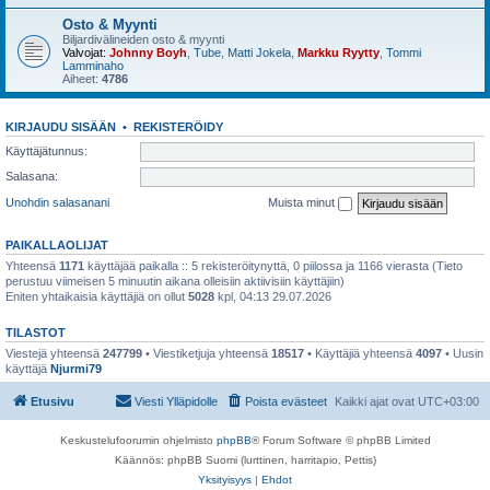
Osto & Myynti
Biljardivälineiden osto & myynti
Valvojat:
Johnny Boyh
,
Tube
,
Matti Jokela
,
Markku Ryytty
,
Tommi
Lamminaho
Aiheet:
4786
KIRJAUDU SISÄÄN
•
REKISTERÖIDY
Käyttäjätunnus:
Salasana:
Unohdin salasanani
Muista minut
PAIKALLAOLIJAT
Yhteensä
1171
käyttäjää paikalla :: 5 rekisteröitynyttä, 0 piilossa ja 1166 vierasta (Tieto
perustuu viimeisen 5 minuutin aikana olleisiin aktiivisiin käyttäjiin)
Eniten yhtaikaisia käyttäjiä on ollut
5028
kpl, 04:13 29.07.2026
TILASTOT
Viestejä yhteensä
247799
• Viestiketjuja yhteensä
18517
• Käyttäjiä yhteensä
4097
• Uusin
käyttäjä
Njurmi79
Etusivu
Viesti Ylläpidolle
Poista evästeet
Kaikki ajat ovat
UTC+03:00
Keskustelufoorumin ohjelmisto
phpBB
® Forum Software © phpBB Limited
Käännös: phpBB Suomi (lurttinen, harritapio, Pettis)
Yksityisyys
|
Ehdot