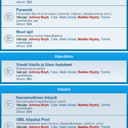
Aiheet:
303
Pyramidi
Pyramidiin liittyvä keskustelu (säännöt, välineet, kilpailutoiminta yms.)
Valvojat:
Johnny Boyh
,
Tube
,
Matti Jokela
,
Markku Ryytty
,
Tommi
Lamminaho
,
jee
Aiheet:
524
Muut lajit
Keskustelua muista biljardilajeista
Valvojat:
Johnny Boyh
,
Tube
,
Matti Jokela
,
Markku Ryytty
,
Tommi
Lamminaho
Aiheet:
179
Biljardiliitto
Viestit liitolle ja liiton tiedotteet
Ehdotukset ja toiveet
Valvojat:
Johnny Boyh
,
Tube
,
Matti Jokela
,
Markku Ryytty
,
Tommi
Lamminaho
Aiheet:
581
Kilpailut
Kansainvälinen biljardi
Kansainväliset tapahtumat ja uutiset
Valvojat:
Johnny Boyh
,
Tube
,
Matti Jokela
,
Markku Ryytty
,
Tommi
Lamminaho
Aiheet:
934
SBIL kilpailut Pool
Ilmoitusluontoiset asiat (kutsut, kilpailuaikataulut, tulokset, yms)
Valvojat:
Johnny Boyh
,
Tube
,
Matti Jokela
,
Markku Ryytty
,
Tommi