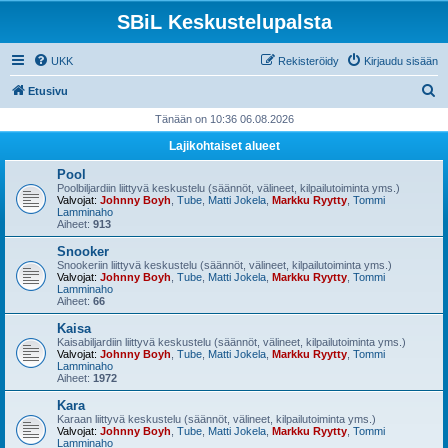
SBiL Keskustelupalsta
UKK
Rekisteröidy
Kirjaudu sisään
E
Etusivu
t
Tänään on 10:36 06.08.2026
s
Lajikohtaiset alueet
i
Pool
Poolbiljardiin liittyvä keskustelu (säännöt, välineet, kilpailutoiminta yms.)
Valvojat:
Johnny Boyh
,
Tube
,
Matti Jokela
,
Markku Ryytty
,
Tommi
Lamminaho
Aiheet:
913
Snooker
Snookeriin liittyvä keskustelu (säännöt, välineet, kilpailutoiminta yms.)
Valvojat:
Johnny Boyh
,
Tube
,
Matti Jokela
,
Markku Ryytty
,
Tommi
Lamminaho
Aiheet:
66
Kaisa
Kaisabiljardiin liittyvä keskustelu (säännöt, välineet, kilpailutoiminta yms.)
Valvojat:
Johnny Boyh
,
Tube
,
Matti Jokela
,
Markku Ryytty
,
Tommi
Lamminaho
Aiheet:
1972
Kara
Karaan liittyvä keskustelu (säännöt, välineet, kilpailutoiminta yms.)
Valvojat:
Johnny Boyh
,
Tube
,
Matti Jokela
,
Markku Ryytty
,
Tommi
Lamminaho