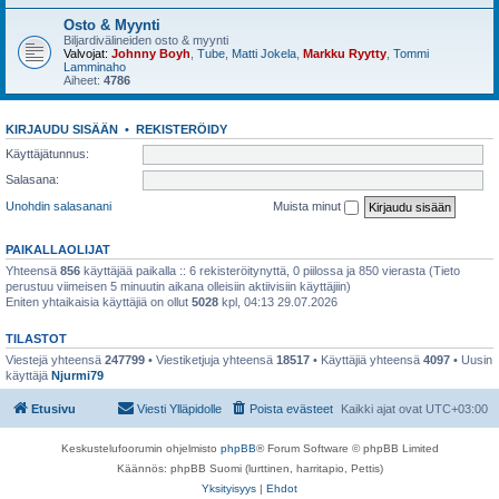
Osto & Myynti
Biljardivälineiden osto & myynti
Valvojat:
Johnny Boyh
,
Tube
,
Matti Jokela
,
Markku Ryytty
,
Tommi
Lamminaho
Aiheet:
4786
KIRJAUDU SISÄÄN
•
REKISTERÖIDY
Käyttäjätunnus:
Salasana:
Unohdin salasanani
Muista minut
PAIKALLAOLIJAT
Yhteensä
856
käyttäjää paikalla :: 6 rekisteröitynyttä, 0 piilossa ja 850 vierasta (Tieto
perustuu viimeisen 5 minuutin aikana olleisiin aktiivisiin käyttäjiin)
Eniten yhtaikaisia käyttäjiä on ollut
5028
kpl, 04:13 29.07.2026
TILASTOT
Viestejä yhteensä
247799
• Viestiketjuja yhteensä
18517
• Käyttäjiä yhteensä
4097
• Uusin
käyttäjä
Njurmi79
Etusivu
Viesti Ylläpidolle
Poista evästeet
Kaikki ajat ovat
UTC+03:00
Keskustelufoorumin ohjelmisto
phpBB
® Forum Software © phpBB Limited
Käännös: phpBB Suomi (lurttinen, harritapio, Pettis)
Yksityisyys
|
Ehdot