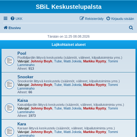
SBiL Keskustelupalsta
UKK
Rekisteröidy
Kirjaudu sisään
E
Etusivu
t
Tänään on 11:25 08.08.2026
s
Lajikohtaiset alueet
i
Pool
Poolbiljardiin liittyvä keskustelu (säännöt, välineet, kilpailutoiminta yms.)
Valvojat:
Johnny Boyh
,
Tube
,
Matti Jokela
,
Markku Ryytty
,
Tommi
Lamminaho
Aiheet:
913
Snooker
Snookeriin liittyvä keskustelu (säännöt, välineet, kilpailutoiminta yms.)
Valvojat:
Johnny Boyh
,
Tube
,
Matti Jokela
,
Markku Ryytty
,
Tommi
Lamminaho
Aiheet:
66
Kaisa
Kaisabiljardiin liittyvä keskustelu (säännöt, välineet, kilpailutoiminta yms.)
Valvojat:
Johnny Boyh
,
Tube
,
Matti Jokela
,
Markku Ryytty
,
Tommi
Lamminaho
Aiheet:
1973
Kara
Karaan liittyvä keskustelu (säännöt, välineet, kilpailutoiminta yms.)
Valvojat:
Johnny Boyh
,
Tube
,
Matti Jokela
,
Markku Ryytty
,
Tommi
Lamminaho