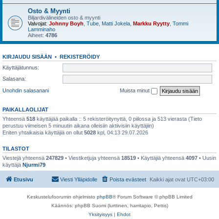
Osto & Myynti
Biljardivälineiden osto & myynti
Valvojat:
Johnny Boyh
,
Tube
,
Matti Jokela
,
Markku Ryytty
,
Tommi
Lamminaho
Aiheet:
4786
KIRJAUDU SISÄÄN
•
REKISTERÖIDY
Käyttäjätunnus:
Salasana:
Unohdin salasanani
Muista minut
PAIKALLAOLIJAT
Yhteensä
518
käyttäjää paikalla :: 5 rekisteröitynyttä, 0 piilossa ja 513 vierasta (Tieto
perustuu viimeisen 5 minuutin aikana olleisiin aktiivisiin käyttäjiin)
Eniten yhtaikaisia käyttäjiä on ollut
5028
kpl, 04:13 29.07.2026
TILASTOT
Viestejä yhteensä
247829
• Viestiketjuja yhteensä
18519
• Käyttäjiä yhteensä
4097
• Uusin
käyttäjä
Njurmi79
Etusivu
Viesti Ylläpidolle
Poista evästeet
Kaikki ajat ovat
UTC+03:00
Keskustelufoorumin ohjelmisto
phpBB
® Forum Software © phpBB Limited
Käännös: phpBB Suomi (lurttinen, harritapio, Pettis)
Yksityisyys
|
Ehdot