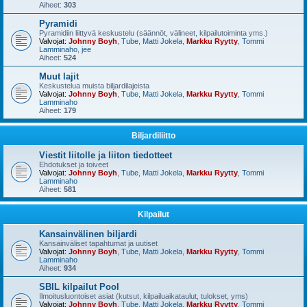
Aiheet:
303
Pyramidi
Pyramidiin liittyvä keskustelu (säännöt, välineet, kilpailutoiminta yms.)
Valvojat:
Johnny Boyh
,
Tube
,
Matti Jokela
,
Markku Ryytty
,
Tommi
Lamminaho
,
jee
Aiheet:
524
Muut lajit
Keskustelua muista biljardilajeista
Valvojat:
Johnny Boyh
,
Tube
,
Matti Jokela
,
Markku Ryytty
,
Tommi
Lamminaho
Aiheet:
179
Biljardiliitto
Viestit liitolle ja liiton tiedotteet
Ehdotukset ja toiveet
Valvojat:
Johnny Boyh
,
Tube
,
Matti Jokela
,
Markku Ryytty
,
Tommi
Lamminaho
Aiheet:
581
Kilpailut
Kansainvälinen biljardi
Kansainväliset tapahtumat ja uutiset
Valvojat:
Johnny Boyh
,
Tube
,
Matti Jokela
,
Markku Ryytty
,
Tommi
Lamminaho
Aiheet:
934
SBIL kilpailut Pool
Ilmoitusluontoiset asiat (kutsut, kilpailuaikataulut, tulokset, yms)
Valvojat:
Johnny Boyh
,
Tube
,
Matti Jokela
,
Markku Ryytty
,
Tommi