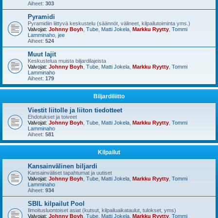
Aiheet:
303
Pyramidi
Pyramidiin liittyvä keskustelu (säännöt, välineet, kilpailutoiminta yms.)
Valvojat:
Johnny Boyh
,
Tube
,
Matti Jokela
,
Markku Ryytty
,
Tommi
Lamminaho
,
jee
Aiheet:
524
Muut lajit
Keskustelua muista biljardilajeista
Valvojat:
Johnny Boyh
,
Tube
,
Matti Jokela
,
Markku Ryytty
,
Tommi
Lamminaho
Aiheet:
179
Biljardiliitto
Viestit liitolle ja liiton tiedotteet
Ehdotukset ja toiveet
Valvojat:
Johnny Boyh
,
Tube
,
Matti Jokela
,
Markku Ryytty
,
Tommi
Lamminaho
Aiheet:
581
Kilpailut
Kansainvälinen biljardi
Kansainväliset tapahtumat ja uutiset
Valvojat:
Johnny Boyh
,
Tube
,
Matti Jokela
,
Markku Ryytty
,
Tommi
Lamminaho
Aiheet:
934
SBIL kilpailut Pool
Ilmoitusluontoiset asiat (kutsut, kilpailuaikataulut, tulokset, yms)
Valvojat:
Johnny Boyh
,
Tube
,
Matti Jokela
,
Markku Ryytty
,
Tommi