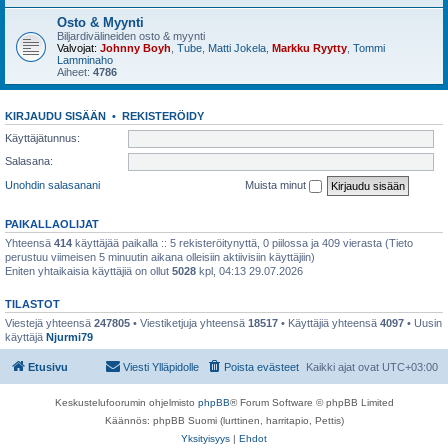
Osto & Myynti
Biljardivälineiden osto & myynti
Valvojat:
Johnny Boyh
,
Tube
,
Matti Jokela
,
Markku Ryytty
,
Tommi
Lamminaho
Aiheet:
4786
KIRJAUDU SISÄÄN
•
REKISTERÖIDY
Käyttäjätunnus:
Salasana:
Unohdin salasanani
Muista minut
PAIKALLAOLIJAT
Yhteensä
414
käyttäjää paikalla :: 5 rekisteröitynyttä, 0 piilossa ja 409 vierasta (Tieto
perustuu viimeisen 5 minuutin aikana olleisiin aktiivisiin käyttäjiin)
Eniten yhtaikaisia käyttäjiä on ollut
5028
kpl, 04:13 29.07.2026
TILASTOT
Viestejä yhteensä
247805
• Viestiketjuja yhteensä
18517
• Käyttäjiä yhteensä
4097
• Uusin
käyttäjä
Njurmi79
Etusivu
Viesti Ylläpidolle
Poista evästeet
Kaikki ajat ovat
UTC+03:00
Keskustelufoorumin ohjelmisto
phpBB
® Forum Software © phpBB Limited
Käännös: phpBB Suomi (lurttinen, harritapio, Pettis)
Yksityisyys
|
Ehdot