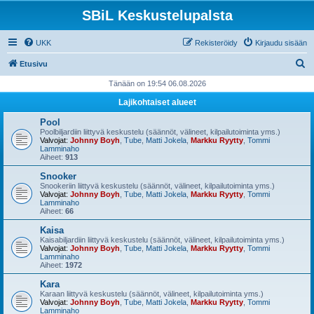
SBiL Keskustelupalsta
UKK
Rekisteröidy
Kirjaudu sisään
E
Etusivu
t
Tänään on 19:54 06.08.2026
s
Lajikohtaiset alueet
i
Pool
Poolbiljardiin liittyvä keskustelu (säännöt, välineet, kilpailutoiminta yms.)
Valvojat:
Johnny Boyh
,
Tube
,
Matti Jokela
,
Markku Ryytty
,
Tommi
Lamminaho
Aiheet:
913
Snooker
Snookeriin liittyvä keskustelu (säännöt, välineet, kilpailutoiminta yms.)
Valvojat:
Johnny Boyh
,
Tube
,
Matti Jokela
,
Markku Ryytty
,
Tommi
Lamminaho
Aiheet:
66
Kaisa
Kaisabiljardiin liittyvä keskustelu (säännöt, välineet, kilpailutoiminta yms.)
Valvojat:
Johnny Boyh
,
Tube
,
Matti Jokela
,
Markku Ryytty
,
Tommi
Lamminaho
Aiheet:
1972
Kara
Karaan liittyvä keskustelu (säännöt, välineet, kilpailutoiminta yms.)
Valvojat:
Johnny Boyh
,
Tube
,
Matti Jokela
,
Markku Ryytty
,
Tommi
Lamminaho