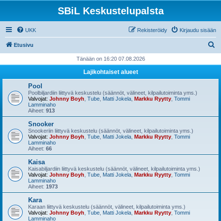
SBiL Keskustelupalsta
UKK
Rekisteröidy
Kirjaudu sisään
E
Etusivu
t
Tänään on 16:20 07.08.2026
s
Lajikohtaiset alueet
i
Pool
Poolbiljardiin liittyvä keskustelu (säännöt, välineet, kilpailutoiminta yms.)
Valvojat:
Johnny Boyh
,
Tube
,
Matti Jokela
,
Markku Ryytty
,
Tommi
Lamminaho
Aiheet:
913
Snooker
Snookeriin liittyvä keskustelu (säännöt, välineet, kilpailutoiminta yms.)
Valvojat:
Johnny Boyh
,
Tube
,
Matti Jokela
,
Markku Ryytty
,
Tommi
Lamminaho
Aiheet:
66
Kaisa
Kaisabiljardiin liittyvä keskustelu (säännöt, välineet, kilpailutoiminta yms.)
Valvojat:
Johnny Boyh
,
Tube
,
Matti Jokela
,
Markku Ryytty
,
Tommi
Lamminaho
Aiheet:
1973
Kara
Karaan liittyvä keskustelu (säännöt, välineet, kilpailutoiminta yms.)
Valvojat:
Johnny Boyh
,
Tube
,
Matti Jokela
,
Markku Ryytty
,
Tommi
Lamminaho