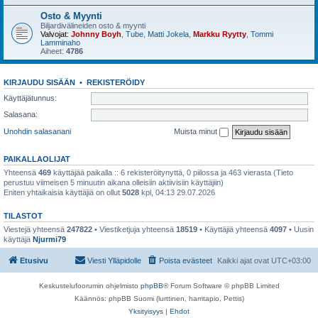
Osto & Myynti
Biljardivälineiden osto & myynti
Valvojat:
Johnny Boyh
,
Tube
,
Matti Jokela
,
Markku Ryytty
,
Tommi
Lamminaho
Aiheet:
4786
KIRJAUDU SISÄÄN
•
REKISTERÖIDY
Käyttäjätunnus:
Salasana:
Unohdin salasanani
Muista minut
PAIKALLAOLIJAT
Yhteensä
469
käyttäjää paikalla :: 6 rekisteröitynyttä, 0 piilossa ja 463 vierasta (Tieto
perustuu viimeisen 5 minuutin aikana olleisiin aktiivisiin käyttäjiin)
Eniten yhtaikaisia käyttäjiä on ollut
5028
kpl, 04:13 29.07.2026
TILASTOT
Viestejä yhteensä
247822
• Viestiketjuja yhteensä
18519
• Käyttäjiä yhteensä
4097
• Uusin
käyttäjä
Njurmi79
Etusivu
Viesti Ylläpidolle
Poista evästeet
Kaikki ajat ovat
UTC+03:00
Keskustelufoorumin ohjelmisto
phpBB
® Forum Software © phpBB Limited
Käännös: phpBB Suomi (lurttinen, harritapio, Pettis)
Yksityisyys
|
Ehdot