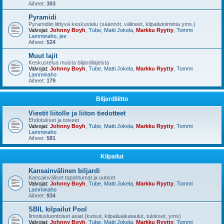
Aiheet:
303
Pyramidi
Pyramidiin liittyvä keskustelu (säännöt, välineet, kilpailutoiminta yms.)
Valvojat:
Johnny Boyh
,
Tube
,
Matti Jokela
,
Markku Ryytty
,
Tommi
Lamminaho
,
jee
Aiheet:
524
Muut lajit
Keskustelua muista biljardilajeista
Valvojat:
Johnny Boyh
,
Tube
,
Matti Jokela
,
Markku Ryytty
,
Tommi
Lamminaho
Aiheet:
179
Biljardiliitto
Viestit liitolle ja liiton tiedotteet
Ehdotukset ja toiveet
Valvojat:
Johnny Boyh
,
Tube
,
Matti Jokela
,
Markku Ryytty
,
Tommi
Lamminaho
Aiheet:
581
Kilpailut
Kansainvälinen biljardi
Kansainväliset tapahtumat ja uutiset
Valvojat:
Johnny Boyh
,
Tube
,
Matti Jokela
,
Markku Ryytty
,
Tommi
Lamminaho
Aiheet:
934
SBIL kilpailut Pool
Ilmoitusluontoiset asiat (kutsut, kilpailuaikataulut, tulokset, yms)
Valvojat:
Johnny Boyh
,
Tube
,
Matti Jokela
,
Markku Ryytty
,
Tommi