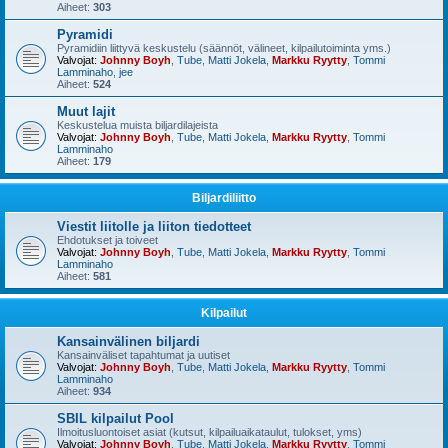
Aiheet:
303
Pyramidi
Pyramidiin liittyvä keskustelu (säännöt, välineet, kilpailutoiminta yms.)
Valvojat:
Johnny Boyh
,
Tube
,
Matti Jokela
,
Markku Ryytty
,
Tommi
Lamminaho
,
jee
Aiheet:
524
Muut lajit
Keskustelua muista biljardilajeista
Valvojat:
Johnny Boyh
,
Tube
,
Matti Jokela
,
Markku Ryytty
,
Tommi
Lamminaho
Aiheet:
179
Biljardiliitto
Viestit liitolle ja liiton tiedotteet
Ehdotukset ja toiveet
Valvojat:
Johnny Boyh
,
Tube
,
Matti Jokela
,
Markku Ryytty
,
Tommi
Lamminaho
Aiheet:
581
Kilpailut
Kansainvälinen biljardi
Kansainväliset tapahtumat ja uutiset
Valvojat:
Johnny Boyh
,
Tube
,
Matti Jokela
,
Markku Ryytty
,
Tommi
Lamminaho
Aiheet:
934
SBIL kilpailut Pool
Ilmoitusluontoiset asiat (kutsut, kilpailuaikataulut, tulokset, yms)
Valvojat:
Johnny Boyh
,
Tube
,
Matti Jokela
,
Markku Ryytty
,
Tommi