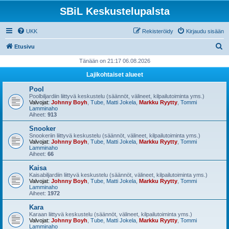
SBiL Keskustelupalsta
UKK
Rekisteröidy
Kirjaudu sisään
E
Etusivu
t
Tänään on 21:17 06.08.2026
s
Lajikohtaiset alueet
i
Pool
Poolbiljardiin liittyvä keskustelu (säännöt, välineet, kilpailutoiminta yms.)
Valvojat:
Johnny Boyh
,
Tube
,
Matti Jokela
,
Markku Ryytty
,
Tommi
Lamminaho
Aiheet:
913
Snooker
Snookeriin liittyvä keskustelu (säännöt, välineet, kilpailutoiminta yms.)
Valvojat:
Johnny Boyh
,
Tube
,
Matti Jokela
,
Markku Ryytty
,
Tommi
Lamminaho
Aiheet:
66
Kaisa
Kaisabiljardiin liittyvä keskustelu (säännöt, välineet, kilpailutoiminta yms.)
Valvojat:
Johnny Boyh
,
Tube
,
Matti Jokela
,
Markku Ryytty
,
Tommi
Lamminaho
Aiheet:
1972
Kara
Karaan liittyvä keskustelu (säännöt, välineet, kilpailutoiminta yms.)
Valvojat:
Johnny Boyh
,
Tube
,
Matti Jokela
,
Markku Ryytty
,
Tommi
Lamminaho