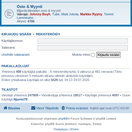
Osto & Myynti
Biljardivälineiden osto & myynti
Valvojat:
Johnny Boyh
,
Tube
,
Matti Jokela
,
Markku Ryytty
,
Tommi
Lamminaho
Aiheet:
4786
KIRJAUDU SISÄÄN
•
REKISTERÖIDY
Käyttäjätunnus:
Salasana:
Unohdin salasanani
Muista minut
PAIKALLAOLIJAT
Yhteensä
488
käyttäjää paikalla :: 6 rekisteröitynyttä, 0 piilossa ja 482 vierasta (Tieto
perustuu viimeisen 5 minuutin aikana olleisiin aktiivisiin käyttäjiin)
Eniten yhtaikaisia käyttäjiä on ollut
5028
kpl, 04:13 29.07.2026
TILASTOT
Viestejä yhteensä
247808
• Viestiketjuja yhteensä
18517
• Käyttäjiä yhteensä
4097
• Uusin
käyttäjä
Njurmi79
Etusivu
Viesti Ylläpidolle
Poista evästeet
Kaikki ajat ovat
UTC+03:00
Keskustelufoorumin ohjelmisto
phpBB
® Forum Software © phpBB Limited
Käännös: phpBB Suomi (lurttinen, harritapio, Pettis)
Yksityisyys
|
Ehdot