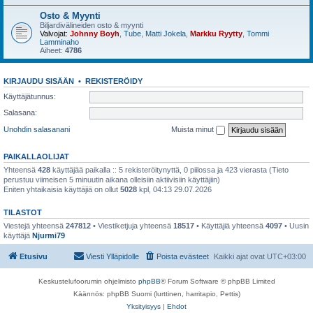
Osto & Myynti
Biljardivälineiden osto & myynti
Valvojat:
Johnny Boyh
,
Tube
,
Matti Jokela
,
Markku Ryytty
,
Tommi
Lamminaho
Aiheet:
4786
KIRJAUDU SISÄÄN
•
REKISTERÖIDY
Käyttäjätunnus:
Salasana:
Unohdin salasanani
Muista minut
PAIKALLAOLIJAT
Yhteensä
428
käyttäjää paikalla :: 5 rekisteröitynyttä, 0 piilossa ja 423 vierasta (Tieto
perustuu viimeisen 5 minuutin aikana olleisiin aktiivisiin käyttäjiin)
Eniten yhtaikaisia käyttäjiä on ollut
5028
kpl, 04:13 29.07.2026
TILASTOT
Viestejä yhteensä
247812
• Viestiketjuja yhteensä
18517
• Käyttäjiä yhteensä
4097
• Uusin
käyttäjä
Njurmi79
Etusivu
Viesti Ylläpidolle
Poista evästeet
Kaikki ajat ovat
UTC+03:00
Keskustelufoorumin ohjelmisto
phpBB
® Forum Software © phpBB Limited
Käännös: phpBB Suomi (lurttinen, harritapio, Pettis)
Yksityisyys
|
Ehdot