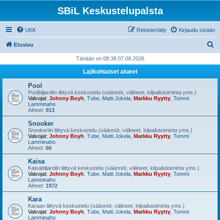
SBiL Keskustelupalsta
UKK
Rekisteröidy
Kirjaudu sisään
E
Etusivu
t
Tänään on 08:38 07.08.2026
s
Lajikohtaiset alueet
i
Pool
Poolbiljardiin liittyvä keskustelu (säännöt, välineet, kilpailutoiminta yms.)
Valvojat:
Johnny Boyh
,
Tube
,
Matti Jokela
,
Markku Ryytty
,
Tommi
Lamminaho
Aiheet:
913
Snooker
Snookeriin liittyvä keskustelu (säännöt, välineet, kilpailutoiminta yms.)
Valvojat:
Johnny Boyh
,
Tube
,
Matti Jokela
,
Markku Ryytty
,
Tommi
Lamminaho
Aiheet:
66
Kaisa
Kaisabiljardiin liittyvä keskustelu (säännöt, välineet, kilpailutoiminta yms.)
Valvojat:
Johnny Boyh
,
Tube
,
Matti Jokela
,
Markku Ryytty
,
Tommi
Lamminaho
Aiheet:
1972
Kara
Karaan liittyvä keskustelu (säännöt, välineet, kilpailutoiminta yms.)
Valvojat:
Johnny Boyh
,
Tube
,
Matti Jokela
,
Markku Ryytty
,
Tommi
Lamminaho