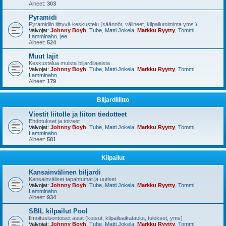
Aiheet:
303
Pyramidi
Pyramidiin liittyvä keskustelu (säännöt, välineet, kilpailutoiminta yms.)
Valvojat:
Johnny Boyh
,
Tube
,
Matti Jokela
,
Markku Ryytty
,
Tommi
Lamminaho
,
jee
Aiheet:
524
Muut lajit
Keskustelua muista biljardilajeista
Valvojat:
Johnny Boyh
,
Tube
,
Matti Jokela
,
Markku Ryytty
,
Tommi
Lamminaho
Aiheet:
179
Biljardiliitto
Viestit liitolle ja liiton tiedotteet
Ehdotukset ja toiveet
Valvojat:
Johnny Boyh
,
Tube
,
Matti Jokela
,
Markku Ryytty
,
Tommi
Lamminaho
Aiheet:
581
Kilpailut
Kansainvälinen biljardi
Kansainväliset tapahtumat ja uutiset
Valvojat:
Johnny Boyh
,
Tube
,
Matti Jokela
,
Markku Ryytty
,
Tommi
Lamminaho
Aiheet:
934
SBIL kilpailut Pool
Ilmoitusluontoiset asiat (kutsut, kilpailuaikataulut, tulokset, yms)
Valvojat:
Johnny Boyh
,
Tube
,
Matti Jokela
,
Markku Ryytty
,
Tommi