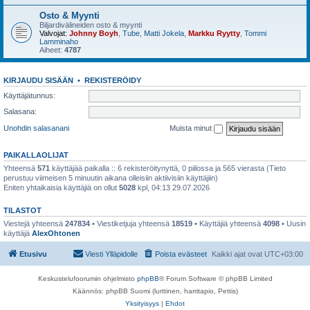
Osto & Myynti
Biljardivälineiden osto & myynti
Valvojat:
Johnny Boyh
,
Tube
,
Matti Jokela
,
Markku Ryytty
,
Tommi
Lamminaho
Aiheet:
4787
KIRJAUDU SISÄÄN
•
REKISTERÖIDY
Käyttäjätunnus:
Salasana:
Unohdin salasanani
Muista minut
PAIKALLAOLIJAT
Yhteensä
571
käyttäjää paikalla :: 6 rekisteröitynyttä, 0 piilossa ja 565 vierasta (Tieto
perustuu viimeisen 5 minuutin aikana olleisiin aktiivisiin käyttäjiin)
Eniten yhtaikaisia käyttäjiä on ollut
5028
kpl, 04:13 29.07.2026
TILASTOT
Viestejä yhteensä
247834
• Viestiketjuja yhteensä
18519
• Käyttäjiä yhteensä
4098
• Uusin
käyttäjä
AlexOhtonen
Etusivu
Viesti Ylläpidolle
Poista evästeet
Kaikki ajat ovat
UTC+03:00
Keskustelufoorumin ohjelmisto
phpBB
® Forum Software © phpBB Limited
Käännös: phpBB Suomi (lurttinen, harritapio, Pettis)
Yksityisyys
|
Ehdot