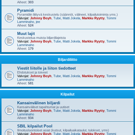
Aiheet:
303
Pyramidi
Pyramidiin liittyvä keskustelu (säännöt, välineet, kilpailutoiminta yms.)
Valvojat:
Johnny Boyh
,
Tube
,
Matti Jokela
,
Markku Ryytty
,
Tommi
Lamminaho
,
jee
Aiheet:
524
Muut lajit
Keskustelua muista biljardilajeista
Valvojat:
Johnny Boyh
,
Tube
,
Matti Jokela
,
Markku Ryytty
,
Tommi
Lamminaho
Aiheet:
179
Biljardiliitto
Viestit liitolle ja liiton tiedotteet
Ehdotukset ja toiveet
Valvojat:
Johnny Boyh
,
Tube
,
Matti Jokela
,
Markku Ryytty
,
Tommi
Lamminaho
Aiheet:
581
Kilpailut
Kansainvälinen biljardi
Kansainväliset tapahtumat ja uutiset
Valvojat:
Johnny Boyh
,
Tube
,
Matti Jokela
,
Markku Ryytty
,
Tommi
Lamminaho
Aiheet:
934
SBIL kilpailut Pool
Ilmoitusluontoiset asiat (kutsut, kilpailuaikataulut, tulokset, yms)
Valvojat:
Johnny Boyh
,
Tube
,
Matti Jokela
,
Markku Ryytty
,
Tommi