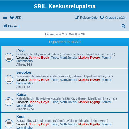
SBiL Keskustelupalsta
UKK
Rekisteröidy
Kirjaudu sisään
E
Etusivu
t
Tänään on 02:08 09.08.2026
s
Lajikohtaiset alueet
i
Pool
Poolbiljardiin liittyvä keskustelu (säännöt, välineet, kilpailutoiminta yms.)
Valvojat:
Johnny Boyh
,
Tube
,
Matti Jokela
,
Markku Ryytty
,
Tommi
Lamminaho
Aiheet:
913
Snooker
Snookeriin liittyvä keskustelu (säännöt, välineet, kilpailutoiminta yms.)
Valvojat:
Johnny Boyh
,
Tube
,
Matti Jokela
,
Markku Ryytty
,
Tommi
Lamminaho
Aiheet:
66
Kaisa
Kaisabiljardiin liittyvä keskustelu (säännöt, välineet, kilpailutoiminta yms.)
Valvojat:
Johnny Boyh
,
Tube
,
Matti Jokela
,
Markku Ryytty
,
Tommi
Lamminaho
Aiheet:
1973
Kara
Karaan liittyvä keskustelu (säännöt, välineet, kilpailutoiminta yms.)
Valvojat:
Johnny Boyh
,
Tube
,
Matti Jokela
,
Markku Ryytty
,
Tommi
Lamminaho