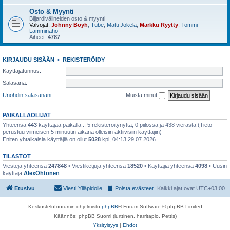
Osto & Myynti
Biljardivälineiden osto & myynti
Valvojat:
Johnny Boyh
,
Tube
,
Matti Jokela
,
Markku Ryytty
,
Tommi
Lamminaho
Aiheet:
4787
KIRJAUDU SISÄÄN
•
REKISTERÖIDY
Käyttäjätunnus:
Salasana:
Unohdin salasanani
Muista minut
PAIKALLAOLIJAT
Yhteensä
443
käyttäjää paikalla :: 5 rekisteröitynyttä, 0 piilossa ja 438 vierasta (Tieto
perustuu viimeisen 5 minuutin aikana olleisiin aktiivisiin käyttäjiin)
Eniten yhtaikaisia käyttäjiä on ollut
5028
kpl, 04:13 29.07.2026
TILASTOT
Viestejä yhteensä
247848
• Viestiketjuja yhteensä
18520
• Käyttäjiä yhteensä
4098
• Uusin
käyttäjä
AlexOhtonen
Etusivu
Viesti Ylläpidolle
Poista evästeet
Kaikki ajat ovat
UTC+03:00
Keskustelufoorumin ohjelmisto
phpBB
® Forum Software © phpBB Limited
Käännös: phpBB Suomi (lurttinen, harritapio, Pettis)
Yksityisyys
|
Ehdot