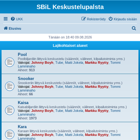
SBiL Keskustelupalsta
UKK
Rekisteröidy
Kirjaudu sisään
E
Etusivu
t
Tänään on 18:40 09.08.2026
s
Lajikohtaiset alueet
i
Pool
Poolbiljardiin liittyvä keskustelu (säännöt, välineet, kilpailutoiminta yms.)
Valvojat:
Johnny Boyh
,
Tube
,
Matti Jokela
,
Markku Ryytty
,
Tommi
Lamminaho
Aiheet:
913
Snooker
Snookeriin liittyvä keskustelu (säännöt, välineet, kilpailutoiminta yms.)
Valvojat:
Johnny Boyh
,
Tube
,
Matti Jokela
,
Markku Ryytty
,
Tommi
Lamminaho
Aiheet:
66
Kaisa
Kaisabiljardiin liittyvä keskustelu (säännöt, välineet, kilpailutoiminta yms.)
Valvojat:
Johnny Boyh
,
Tube
,
Matti Jokela
,
Markku Ryytty
,
Tommi
Lamminaho
Aiheet:
1973
Kara
Karaan liittyvä keskustelu (säännöt, välineet, kilpailutoiminta yms.)
Valvojat:
Johnny Boyh
,
Tube
,
Matti Jokela
,
Markku Ryytty
,
Tommi
Lamminaho