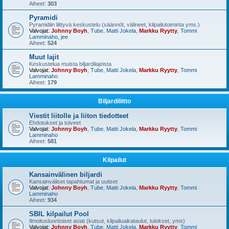
Aiheet:
303
Pyramidi
Pyramidiin liittyvä keskustelu (säännöt, välineet, kilpailutoiminta yms.)
Valvojat:
Johnny Boyh
,
Tube
,
Matti Jokela
,
Markku Ryytty
,
Tommi
Lamminaho
,
jee
Aiheet:
524
Muut lajit
Keskustelua muista biljardilajeista
Valvojat:
Johnny Boyh
,
Tube
,
Matti Jokela
,
Markku Ryytty
,
Tommi
Lamminaho
Aiheet:
179
Biljardiliitto
Viestit liitolle ja liiton tiedotteet
Ehdotukset ja toiveet
Valvojat:
Johnny Boyh
,
Tube
,
Matti Jokela
,
Markku Ryytty
,
Tommi
Lamminaho
Aiheet:
581
Kilpailut
Kansainvälinen biljardi
Kansainväliset tapahtumat ja uutiset
Valvojat:
Johnny Boyh
,
Tube
,
Matti Jokela
,
Markku Ryytty
,
Tommi
Lamminaho
Aiheet:
934
SBIL kilpailut Pool
Ilmoitusluontoiset asiat (kutsut, kilpailuaikataulut, tulokset, yms)
Valvojat:
Johnny Boyh
,
Tube
,
Matti Jokela
,
Markku Ryytty
,
Tommi