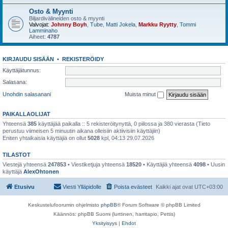
Osto & Myynti
Biljardivälineiden osto & myynti
Valvojat:
Johnny Boyh
,
Tube
,
Matti Jokela
,
Markku Ryytty
,
Tommi
Lamminaho
Aiheet:
4787
KIRJAUDU SISÄÄN
•
REKISTERÖIDY
Käyttäjätunnus:
Salasana:
Unohdin salasanani
Muista minut
PAIKALLAOLIJAT
Yhteensä
385
käyttäjää paikalla :: 5 rekisteröitynyttä, 0 piilossa ja 380 vierasta (Tieto
perustuu viimeisen 5 minuutin aikana olleisiin aktiivisiin käyttäjiin)
Eniten yhtaikaisia käyttäjiä on ollut
5028
kpl, 04:13 29.07.2026
TILASTOT
Viestejä yhteensä
247853
• Viestiketjuja yhteensä
18520
• Käyttäjiä yhteensä
4098
• Uusin
käyttäjä
AlexOhtonen
Etusivu
Viesti Ylläpidolle
Poista evästeet
Kaikki ajat ovat
UTC+03:00
Keskustelufoorumin ohjelmisto
phpBB
® Forum Software © phpBB Limited
Käännös: phpBB Suomi (lurttinen, harritapio, Pettis)
Yksityisyys
|
Ehdot