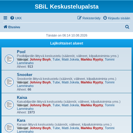
SBiL Keskustelupalsta
UKK
Rekisteröidy
Kirjaudu sisään
E
Etusivu
t
Tänään on 06:14 10.08.2026
s
Lajikohtaiset alueet
i
Pool
Poolbiljardiin liittyvä keskustelu (säännöt, välineet, kilpailutoiminta yms.)
Valvojat:
Johnny Boyh
,
Tube
,
Matti Jokela
,
Markku Ryytty
,
Tommi
Lamminaho
Aiheet:
913
Snooker
Snookeriin liittyvä keskustelu (säännöt, välineet, kilpailutoiminta yms.)
Valvojat:
Johnny Boyh
,
Tube
,
Matti Jokela
,
Markku Ryytty
,
Tommi
Lamminaho
Aiheet:
66
Kaisa
Kaisabiljardiin liittyvä keskustelu (säännöt, välineet, kilpailutoiminta yms.)
Valvojat:
Johnny Boyh
,
Tube
,
Matti Jokela
,
Markku Ryytty
,
Tommi
Lamminaho
Aiheet:
1973
Kara
Karaan liittyvä keskustelu (säännöt, välineet, kilpailutoiminta yms.)
Valvojat:
Johnny Boyh
,
Tube
,
Matti Jokela
,
Markku Ryytty
,
Tommi
Lamminaho