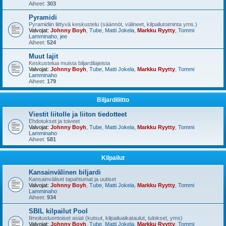
Aiheet:
303
Pyramidi
Pyramidiin liittyvä keskustelu (säännöt, välineet, kilpailutoiminta yms.)
Valvojat:
Johnny Boyh
,
Tube
,
Matti Jokela
,
Markku Ryytty
,
Tommi
Lamminaho
,
jee
Aiheet:
524
Muut lajit
Keskustelua muista biljardilajeista
Valvojat:
Johnny Boyh
,
Tube
,
Matti Jokela
,
Markku Ryytty
,
Tommi
Lamminaho
Aiheet:
179
Biljardiliitto
Viestit liitolle ja liiton tiedotteet
Ehdotukset ja toiveet
Valvojat:
Johnny Boyh
,
Tube
,
Matti Jokela
,
Markku Ryytty
,
Tommi
Lamminaho
Aiheet:
581
Kilpailut
Kansainvälinen biljardi
Kansainväliset tapahtumat ja uutiset
Valvojat:
Johnny Boyh
,
Tube
,
Matti Jokela
,
Markku Ryytty
,
Tommi
Lamminaho
Aiheet:
934
SBIL kilpailut Pool
Ilmoitusluontoiset asiat (kutsut, kilpailuaikataulut, tulokset, yms)
Valvojat:
Johnny Boyh
,
Tube
,
Matti Jokela
,
Markku Ryytty
,
Tommi