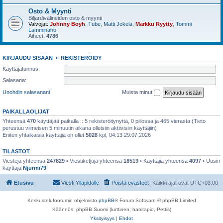
Osto & Myynti
Biljardivälineiden osto & myynti
Valvojat:
Johnny Boyh
,
Tube
,
Matti Jokela
,
Markku Ryytty
,
Tommi
Lamminaho
Aiheet:
4786
KIRJAUDU SISÄÄN
•
REKISTERÖIDY
Käyttäjätunnus:
Salasana:
Unohdin salasanani
Muista minut
PAIKALLAOLIJAT
Yhteensä
470
käyttäjää paikalla :: 5 rekisteröitynyttä, 0 piilossa ja 465 vierasta (Tieto
perustuu viimeisen 5 minuutin aikana olleisiin aktiivisiin käyttäjiin)
Eniten yhtaikaisia käyttäjiä on ollut
5028
kpl, 04:13 29.07.2026
TILASTOT
Viestejä yhteensä
247829
• Viestiketjuja yhteensä
18519
• Käyttäjiä yhteensä
4097
• Uusin
käyttäjä
Njurmi79
Etusivu
Viesti Ylläpidolle
Poista evästeet
Kaikki ajat ovat
UTC+03:00
Keskustelufoorumin ohjelmisto
phpBB
® Forum Software © phpBB Limited
Käännös: phpBB Suomi (lurttinen, harritapio, Pettis)
Yksityisyys
|
Ehdot