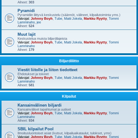
Aiheet:
303
Pyramidi
Pyramidiin liittyvä keskustelu (säännöt, välineet, kilpailutoiminta yms.)
Valvojat:
Johnny Boyh
,
Tube
,
Matti Jokela
,
Markku Ryytty
,
Tommi
Lamminaho
,
jee
Aiheet:
524
Muut lajit
Keskustelua muista biljardilajeista
Valvojat:
Johnny Boyh
,
Tube
,
Matti Jokela
,
Markku Ryytty
,
Tommi
Lamminaho
Aiheet:
179
Biljardiliitto
Viestit liitolle ja liiton tiedotteet
Ehdotukset ja toiveet
Valvojat:
Johnny Boyh
,
Tube
,
Matti Jokela
,
Markku Ryytty
,
Tommi
Lamminaho
Aiheet:
581
Kilpailut
Kansainvälinen biljardi
Kansainväliset tapahtumat ja uutiset
Valvojat:
Johnny Boyh
,
Tube
,
Matti Jokela
,
Markku Ryytty
,
Tommi
Lamminaho
Aiheet:
934
SBIL kilpailut Pool
Ilmoitusluontoiset asiat (kutsut, kilpailuaikataulut, tulokset, yms)
Valvojat:
Johnny Boyh
,
Tube
,
Matti Jokela
,
Markku Ryytty
,
Tommi