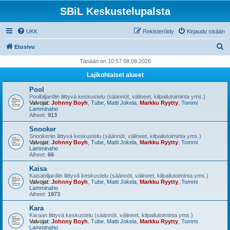
SBiL Keskustelupalsta
UKK
Rekisteröidy
Kirjaudu sisään
E
Etusivu
t
Tänään on 10:57 08.08.2026
s
Lajikohtaiset alueet
i
Pool
Poolbiljardiin liittyvä keskustelu (säännöt, välineet, kilpailutoiminta yms.)
Valvojat:
Johnny Boyh
,
Tube
,
Matti Jokela
,
Markku Ryytty
,
Tommi
Lamminaho
Aiheet:
913
Snooker
Snookeriin liittyvä keskustelu (säännöt, välineet, kilpailutoiminta yms.)
Valvojat:
Johnny Boyh
,
Tube
,
Matti Jokela
,
Markku Ryytty
,
Tommi
Lamminaho
Aiheet:
66
Kaisa
Kaisabiljardiin liittyvä keskustelu (säännöt, välineet, kilpailutoiminta yms.)
Valvojat:
Johnny Boyh
,
Tube
,
Matti Jokela
,
Markku Ryytty
,
Tommi
Lamminaho
Aiheet:
1973
Kara
Karaan liittyvä keskustelu (säännöt, välineet, kilpailutoiminta yms.)
Valvojat:
Johnny Boyh
,
Tube
,
Matti Jokela
,
Markku Ryytty
,
Tommi
Lamminaho