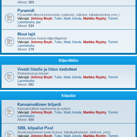
Aiheet:
303
Pyramidi
Pyramidiin liittyvä keskustelu (säännöt, välineet, kilpailutoiminta yms.)
Valvojat:
Johnny Boyh
,
Tube
,
Matti Jokela
,
Markku Ryytty
,
Tommi
Lamminaho
,
jee
Aiheet:
524
Muut lajit
Keskustelua muista biljardilajeista
Valvojat:
Johnny Boyh
,
Tube
,
Matti Jokela
,
Markku Ryytty
,
Tommi
Lamminaho
Aiheet:
179
Biljardiliitto
Viestit liitolle ja liiton tiedotteet
Ehdotukset ja toiveet
Valvojat:
Johnny Boyh
,
Tube
,
Matti Jokela
,
Markku Ryytty
,
Tommi
Lamminaho
Aiheet:
581
Kilpailut
Kansainvälinen biljardi
Kansainväliset tapahtumat ja uutiset
Valvojat:
Johnny Boyh
,
Tube
,
Matti Jokela
,
Markku Ryytty
,
Tommi
Lamminaho
Aiheet:
934
SBIL kilpailut Pool
Ilmoitusluontoiset asiat (kutsut, kilpailuaikataulut, tulokset, yms)
Valvojat:
Johnny Boyh
,
Tube
,
Matti Jokela
,
Markku Ryytty
,
Tommi