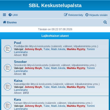
SBiL Keskustelupalsta
UKK
Rekisteröidy
Kirjaudu sisään
E
Etusivu
t
Tänään on 09:22 07.08.2026
s
Lajikohtaiset alueet
i
Pool
Poolbiljardiin liittyvä keskustelu (säännöt, välineet, kilpailutoiminta yms.)
Valvojat:
Johnny Boyh
,
Tube
,
Matti Jokela
,
Markku Ryytty
,
Tommi
Lamminaho
Aiheet:
913
Snooker
Snookeriin liittyvä keskustelu (säännöt, välineet, kilpailutoiminta yms.)
Valvojat:
Johnny Boyh
,
Tube
,
Matti Jokela
,
Markku Ryytty
,
Tommi
Lamminaho
Aiheet:
66
Kaisa
Kaisabiljardiin liittyvä keskustelu (säännöt, välineet, kilpailutoiminta yms.)
Valvojat:
Johnny Boyh
,
Tube
,
Matti Jokela
,
Markku Ryytty
,
Tommi
Lamminaho
Aiheet:
1972
Kara
Karaan liittyvä keskustelu (säännöt, välineet, kilpailutoiminta yms.)
Valvojat:
Johnny Boyh
,
Tube
,
Matti Jokela
,
Markku Ryytty
,
Tommi
Lamminaho