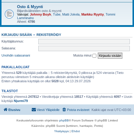
Osto & Myynti
Biljardivälineiden osto & myynti
Valvojat:
Johnny Boyh
,
Tube
,
Matti Jokela
,
Markku Ryytty
,
Tommi
Lamminaho
Aiheet:
4786
KIRJAUDU SISÄÄN
•
REKISTERÖIDY
Käyttäjätunnus:
Salasana:
Unohdin salasanani
Muista minut
PAIKALLAOLIJAT
Yhteensä
529
käyttäjää paikalla :: 5 rekisteröitynyttä, 0 piilossa ja 524 vierasta (Tieto
perustuu viimeisen 5 minuutin aikana olleisiin aktiivisiin käyttäjiin)
Eniten yhtaikaisia käyttäjiä on ollut
5028
kpl, 04:13 29.07.2026
TILASTOT
Viestejä yhteensä
247812
• Viestiketjuja yhteensä
18517
• Käyttäjiä yhteensä
4097
• Uusin
käyttäjä
Njurmi79
Etusivu
Viesti Ylläpidolle
Poista evästeet
Kaikki ajat ovat
UTC+03:00
Keskustelufoorumin ohjelmisto
phpBB
® Forum Software © phpBB Limited
Käännös: phpBB Suomi (lurttinen, harritapio, Pettis)
Yksityisyys
|
Ehdot