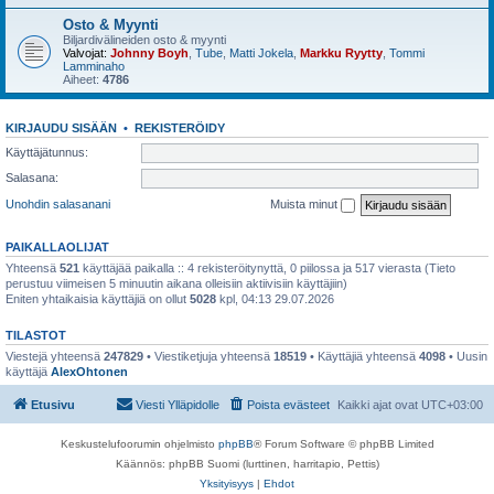
Osto & Myynti
Biljardivälineiden osto & myynti
Valvojat:
Johnny Boyh
,
Tube
,
Matti Jokela
,
Markku Ryytty
,
Tommi
Lamminaho
Aiheet:
4786
KIRJAUDU SISÄÄN
•
REKISTERÖIDY
Käyttäjätunnus:
Salasana:
Unohdin salasanani
Muista minut
PAIKALLAOLIJAT
Yhteensä
521
käyttäjää paikalla :: 4 rekisteröitynyttä, 0 piilossa ja 517 vierasta (Tieto
perustuu viimeisen 5 minuutin aikana olleisiin aktiivisiin käyttäjiin)
Eniten yhtaikaisia käyttäjiä on ollut
5028
kpl, 04:13 29.07.2026
TILASTOT
Viestejä yhteensä
247829
• Viestiketjuja yhteensä
18519
• Käyttäjiä yhteensä
4098
• Uusin
käyttäjä
AlexOhtonen
Etusivu
Viesti Ylläpidolle
Poista evästeet
Kaikki ajat ovat
UTC+03:00
Keskustelufoorumin ohjelmisto
phpBB
® Forum Software © phpBB Limited
Käännös: phpBB Suomi (lurttinen, harritapio, Pettis)
Yksityisyys
|
Ehdot