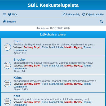
SBiL Keskustelupalsta
UKK
Rekisteröidy
Kirjaudu sisään
E
Etusivu
t
Tänään on 16:13 08.08.2026
s
Lajikohtaiset alueet
i
Pool
Poolbiljardiin liittyvä keskustelu (säännöt, välineet, kilpailutoiminta yms.)
Valvojat:
Johnny Boyh
,
Tube
,
Matti Jokela
,
Markku Ryytty
,
Tommi
Lamminaho
Aiheet:
913
Snooker
Snookeriin liittyvä keskustelu (säännöt, välineet, kilpailutoiminta yms.)
Valvojat:
Johnny Boyh
,
Tube
,
Matti Jokela
,
Markku Ryytty
,
Tommi
Lamminaho
Aiheet:
66
Kaisa
Kaisabiljardiin liittyvä keskustelu (säännöt, välineet, kilpailutoiminta yms.)
Valvojat:
Johnny Boyh
,
Tube
,
Matti Jokela
,
Markku Ryytty
,
Tommi
Lamminaho
Aiheet:
1973
Kara
Karaan liittyvä keskustelu (säännöt, välineet, kilpailutoiminta yms.)
Valvojat:
Johnny Boyh
,
Tube
,
Matti Jokela
,
Markku Ryytty
,
Tommi
Lamminaho