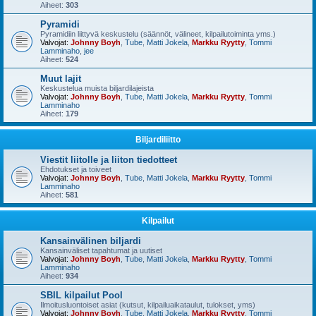
Aiheet:
303
Pyramidi
Pyramidiin liittyvä keskustelu (säännöt, välineet, kilpailutoiminta yms.)
Valvojat:
Johnny Boyh
,
Tube
,
Matti Jokela
,
Markku Ryytty
,
Tommi
Lamminaho
,
jee
Aiheet:
524
Muut lajit
Keskustelua muista biljardilajeista
Valvojat:
Johnny Boyh
,
Tube
,
Matti Jokela
,
Markku Ryytty
,
Tommi
Lamminaho
Aiheet:
179
Biljardiliitto
Viestit liitolle ja liiton tiedotteet
Ehdotukset ja toiveet
Valvojat:
Johnny Boyh
,
Tube
,
Matti Jokela
,
Markku Ryytty
,
Tommi
Lamminaho
Aiheet:
581
Kilpailut
Kansainvälinen biljardi
Kansainväliset tapahtumat ja uutiset
Valvojat:
Johnny Boyh
,
Tube
,
Matti Jokela
,
Markku Ryytty
,
Tommi
Lamminaho
Aiheet:
934
SBIL kilpailut Pool
Ilmoitusluontoiset asiat (kutsut, kilpailuaikataulut, tulokset, yms)
Valvojat:
Johnny Boyh
,
Tube
,
Matti Jokela
,
Markku Ryytty
,
Tommi