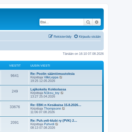
Etsi
Tarkennettu haku
Rekisteröidy
Kirjaudu sisään
Tänään on 16:10 07.08.2026
VIESTIT
UUSIN VIESTI
U
Re: Poolin sääntömuutoksia
V
9641
u
N
Kirjoittaja
VilleLeppa
s
ä
19:25 12.05.2026
i
i
y
n
t
U
Lajikokeilu Kokkolassa
e
V
249
v
ä
u
N
Kirjoittaja
N1ksu_toy
i
u
s
ä
13:27 25.04.2026
s
e
u
i
i
y
s
s
n
t
U
Re: EBK:n Kesäkaisa 15.8.2026…
t
i
t
e
V
33676
v
ä
u
N
Kirjoittaja
Thompsonn
i
n
i
u
s
ä
11:06 07.08.2026
v
i
s
e
u
i
i
y
i
s
s
n
t
e
U
Re: Puh.veli-klubi ry (PVK) 2…
t
i
t
t
e
V
2091
v
ä
s
u
N
Kirjoittaja
Puhveli
i
n
i
u
t
s
ä
08:13 07.08.2026
v
i
s
e
u
i
i
i
y
i