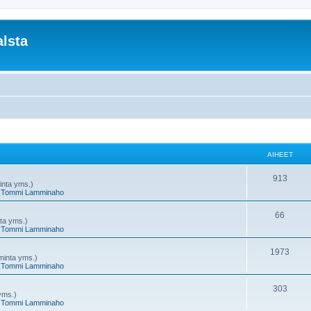
lsta
AIHEET
A
913
minta yms.)
,
Tommi Lamminaho
i
h
A
66
nta yms.)
,
Tommi Lamminaho
e
i
e
h
A
1973
oiminta yms.)
,
Tommi Lamminaho
t
e
i
e
h
A
303
 yms.)
,
Tommi Lamminaho
t
e
i