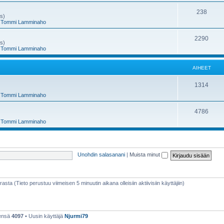
e
h
A
238
ms)
,
Tommi Lamminaho
t
e
i
e
h
A
2290
ms)
,
Tommi Lamminaho
t
e
i
e
h
AIHEET
t
e
A
1314
e
,
Tommi Lamminaho
i
t
h
A
4786
,
Tommi Lamminaho
e
i
e
h
t
e
Unohdin salasanani
|
Muista minut
e
t
rasta (Tieto perustuu viimeisen 5 minuutin aikana olleisiin aktiivisiin käyttäjiin)
eensä
4097
• Uusin käyttäjä
Njurmi79