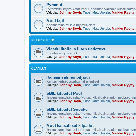
Pyramidi
Pyramidiin liittyvä keskustelu (säännöt, välineet, kilpailutoimi
Valvojat:
Johnny Boyh
,
Tube
,
Matti Jokela
,
Markku Ryytty
Muut lajit
Keskustelua muista biljardilajeista
Valvojat:
Johnny Boyh
,
Tube
,
Matti Jokela
,
Markku Ryytty
BILJARDILIITTO
Viestit liitolle ja liiton tiedotteet
Ehdotukset ja toiveet
Valvojat:
Johnny Boyh
,
Tube
,
Matti Jokela
,
Markku Ryytty
KILPAILUT
Kansainvälinen biljardi
Kansainväliset tapahtumat ja uutiset
Valvojat:
Johnny Boyh
,
Tube
,
Matti Jokela
,
Markku Ryytty
SBIL kilpailut Pool
Ilmoitusluontoiset asiat (kutsut, kilpailuaikataulut, tulokset, y
Valvojat:
Johnny Boyh
,
Tube
,
Matti Jokela
,
Markku Ryytty
SBIL kilpailut Snooker
Ilmoitusluontoiset asiat (kutsut, kilpailuaikataulut, tulokset, y
Valvojat:
Johnny Boyh
,
Tube
,
Matti Jokela
,
Markku Ryytty
Muut kansalliset kilpailut
Ilmoitusluontoiset asiat (kutsut, kilpailuaikataulut, tulokset, y
Valvojat:
Johnny Boyh
,
Tube
,
Matti Jokela
,
Markku Ryytty