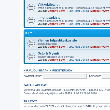
Viikkokilpailut
Ilmoitusluontoiset asiat (kutsut, kilpailuaikataulut, tulokset, y
Valvojat:
Johnny Boyh
,
Tube
,
Matti Jokela
,
Markku Ryytty
Ilmoitusarkisto
Ilmoitusluontoiset asiat (kutsut, kilpailuaikataulut, tulokset, y
Valvojat:
Johnny Boyh
,
Tube
,
Matti Jokela
,
Markku Ryytty
MUUT
Yleinen biljardikeskustelu
Yleistä biljardista
Valvojat:
Johnny Boyh
,
Tube
,
Matti Jokela
,
Markku Ryytty
Osto & Myynti
Biljardivälineiden osto & myynti
Valvojat:
Johnny Boyh
,
Tube
,
Matti Jokela
,
Markku Ryytty
KIRJAUDU SISÄÄN
•
REKISTERÖIDY
Käyttäjätunnus:
Salasana:
PAIKALLAOLIJAT
Yhteensä
508
käyttäjää paikalla :: 6 rekisteröitynyttä, 0 piilossa ja 502 vie
Eniten yhtaikaisia käyttäjiä on ollut
5028
kpl, 04:13 29.07.2026
TILASTOT
Viestejä yhteensä
247821
• Viestiketjuja yhteensä
18518
• Käyttäjiä yht