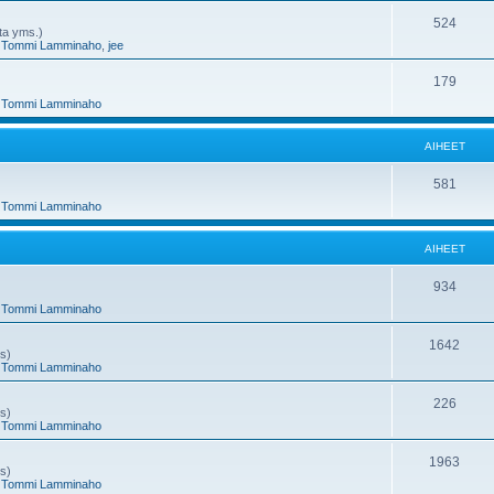
e
h
A
524
nta yms.)
,
Tommi Lamminaho
,
jee
t
e
i
e
h
A
179
,
Tommi Lamminaho
t
e
i
e
h
AIHEET
t
e
A
581
e
,
Tommi Lamminaho
i
t
h
AIHEET
e
A
934
e
,
Tommi Lamminaho
i
t
h
A
1642
ms)
,
Tommi Lamminaho
e
i
e
h
A
226
ms)
,
Tommi Lamminaho
t
e
i
e
h
A
1963
ms)
,
Tommi Lamminaho
t
e
i