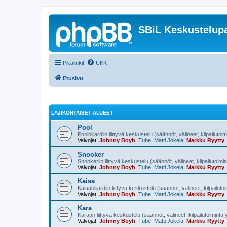
SBiL Keskustelupa
Pikalinkit
UKK
Etusivu
LAJIKOHTAISET ALUEET
Pool
Poolbiljardiin liittyvä keskustelu (säännöt, välineet, kilpailutoi
Valvojat:
Johnny Boyh
,
Tube
,
Matti Jokela
,
Markku Ryytty
Snooker
Snookeriin liittyvä keskustelu (säännöt, välineet, kilpailutoimi
Valvojat:
Johnny Boyh
,
Tube
,
Matti Jokela
,
Markku Ryytty
Kaisa
Kaisabiljardiin liittyvä keskustelu (säännöt, välineet, kilpailut
Valvojat:
Johnny Boyh
,
Tube
,
Matti Jokela
,
Markku Ryytty
Kara
Karaan liittyvä keskustelu (säännöt, välineet, kilpailutoiminta
Valvojat:
Johnny Boyh
,
Tube
,
Matti Jokela
,
Markku Ryytty