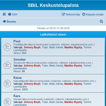
SBiL Keskustelupalsta
UKK
Rekisteröidy
Kirjaudu sisään
E
Etusivu
t
Tänään on 00:41 07.08.2026
s
Lajikohtaiset alueet
i
Pool
Poolbiljardiin liittyvä keskustelu (säännöt, välineet, kilpailutoiminta yms.)
Valvojat:
Johnny Boyh
,
Tube
,
Matti Jokela
,
Markku Ryytty
,
Tommi
Lamminaho
Aiheet:
913
Snooker
Snookeriin liittyvä keskustelu (säännöt, välineet, kilpailutoiminta yms.)
Valvojat:
Johnny Boyh
,
Tube
,
Matti Jokela
,
Markku Ryytty
,
Tommi
Lamminaho
Aiheet:
66
Kaisa
Kaisabiljardiin liittyvä keskustelu (säännöt, välineet, kilpailutoiminta yms.)
Valvojat:
Johnny Boyh
,
Tube
,
Matti Jokela
,
Markku Ryytty
,
Tommi
Lamminaho
Aiheet:
1972
Kara
Karaan liittyvä keskustelu (säännöt, välineet, kilpailutoiminta yms.)
Valvojat:
Johnny Boyh
,
Tube
,
Matti Jokela
,
Markku Ryytty
,
Tommi
Lamminaho