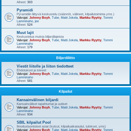
Aiheet:
303
Pyramidi
Pyramidiin liittyvä keskustelu (säännöt, välineet, kilpailutoiminta yms.)
Valvojat:
Johnny Boyh
,
Tube
,
Matti Jokela
,
Markku Ryytty
,
Tommi
Lamminaho
,
jee
Aiheet:
524
Muut lajit
Keskustelua muista biljardilajeista
Valvojat:
Johnny Boyh
,
Tube
,
Matti Jokela
,
Markku Ryytty
,
Tommi
Lamminaho
Aiheet:
179
Biljardiliitto
Viestit liitolle ja liiton tiedotteet
Ehdotukset ja toiveet
Valvojat:
Johnny Boyh
,
Tube
,
Matti Jokela
,
Markku Ryytty
,
Tommi
Lamminaho
Aiheet:
581
Kilpailut
Kansainvälinen biljardi
Kansainväliset tapahtumat ja uutiset
Valvojat:
Johnny Boyh
,
Tube
,
Matti Jokela
,
Markku Ryytty
,
Tommi
Lamminaho
Aiheet:
934
SBIL kilpailut Pool
Ilmoitusluontoiset asiat (kutsut, kilpailuaikataulut, tulokset, yms)
Valvojat:
Johnny Boyh
,
Tube
,
Matti Jokela
,
Markku Ryytty
,
Tommi