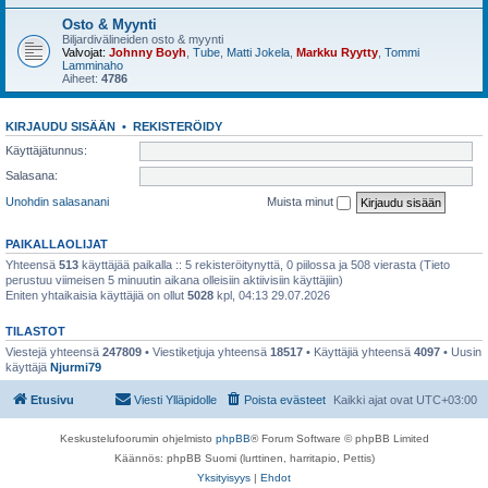
Osto & Myynti
Biljardivälineiden osto & myynti
Valvojat:
Johnny Boyh
,
Tube
,
Matti Jokela
,
Markku Ryytty
,
Tommi
Lamminaho
Aiheet:
4786
KIRJAUDU SISÄÄN
•
REKISTERÖIDY
Käyttäjätunnus:
Salasana:
Unohdin salasanani
Muista minut
PAIKALLAOLIJAT
Yhteensä
513
käyttäjää paikalla :: 5 rekisteröitynyttä, 0 piilossa ja 508 vierasta (Tieto
perustuu viimeisen 5 minuutin aikana olleisiin aktiivisiin käyttäjiin)
Eniten yhtaikaisia käyttäjiä on ollut
5028
kpl, 04:13 29.07.2026
TILASTOT
Viestejä yhteensä
247809
• Viestiketjuja yhteensä
18517
• Käyttäjiä yhteensä
4097
• Uusin
käyttäjä
Njurmi79
Etusivu
Viesti Ylläpidolle
Poista evästeet
Kaikki ajat ovat
UTC+03:00
Keskustelufoorumin ohjelmisto
phpBB
® Forum Software © phpBB Limited
Käännös: phpBB Suomi (lurttinen, harritapio, Pettis)
Yksityisyys
|
Ehdot