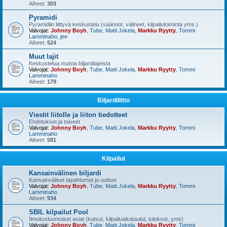
Aiheet:
303
Pyramidi
Pyramidiin liittyvä keskustelu (säännöt, välineet, kilpailutoiminta yms.)
Valvojat:
Johnny Boyh
,
Tube
,
Matti Jokela
,
Markku Ryytty
,
Tommi
Lamminaho
,
jee
Aiheet:
524
Muut lajit
Keskustelua muista biljardilajeista
Valvojat:
Johnny Boyh
,
Tube
,
Matti Jokela
,
Markku Ryytty
,
Tommi
Lamminaho
Aiheet:
179
Biljardiliitto
Viestit liitolle ja liiton tiedotteet
Ehdotukset ja toiveet
Valvojat:
Johnny Boyh
,
Tube
,
Matti Jokela
,
Markku Ryytty
,
Tommi
Lamminaho
Aiheet:
581
Kilpailut
Kansainvälinen biljardi
Kansainväliset tapahtumat ja uutiset
Valvojat:
Johnny Boyh
,
Tube
,
Matti Jokela
,
Markku Ryytty
,
Tommi
Lamminaho
Aiheet:
934
SBIL kilpailut Pool
Ilmoitusluontoiset asiat (kutsut, kilpailuaikataulut, tulokset, yms)
Valvojat:
Johnny Boyh
,
Tube
,
Matti Jokela
,
Markku Ryytty
,
Tommi