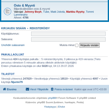
Osto & Myynti
Biljardivälineiden osto & myynti
Valvojat:
Johnny Boyh
,
Tube
,
Matti Jokela
,
Markku Ryytty
,
Tommi
Lamminaho
Aiheet:
4786
KIRJAUDU SISÄÄN
•
REKISTERÖIDY
Käyttäjätunnus:
Salasana:
Unohdin salasanani
Muista minut
PAIKALLAOLIJAT
Yhteensä
424
käyttäjää paikalla :: 5 rekisteröitynyttä, 0 piilossa ja 419 vierasta (Tieto
perustuu viimeisen 5 minuutin aikana olleisiin aktiivisiin käyttäjiin)
Eniten yhtaikaisia käyttäjiä on ollut
5028
kpl, 04:13 29.07.2026
TILASTOT
Viestejä yhteensä
247829
• Viestiketjuja yhteensä
18519
• Käyttäjiä yhteensä
4097
• Uusin
käyttäjä
Njurmi79
Etusivu
Viesti Ylläpidolle
Poista evästeet
Kaikki ajat ovat
UTC+03:00
Keskustelufoorumin ohjelmisto
phpBB
® Forum Software © phpBB Limited
Käännös: phpBB Suomi (lurttinen, harritapio, Pettis)
Yksityisyys
|
Ehdot