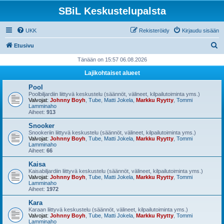
SBiL Keskustelupalsta
UKK
Rekisteröidy
Kirjaudu sisään
E
Etusivu
t
Tänään on 15:57 06.08.2026
s
Lajikohtaiset alueet
i
Pool
Poolbiljardiin liittyvä keskustelu (säännöt, välineet, kilpailutoiminta yms.)
Valvojat:
Johnny Boyh
,
Tube
,
Matti Jokela
,
Markku Ryytty
,
Tommi
Lamminaho
Aiheet:
913
Snooker
Snookeriin liittyvä keskustelu (säännöt, välineet, kilpailutoiminta yms.)
Valvojat:
Johnny Boyh
,
Tube
,
Matti Jokela
,
Markku Ryytty
,
Tommi
Lamminaho
Aiheet:
66
Kaisa
Kaisabiljardiin liittyvä keskustelu (säännöt, välineet, kilpailutoiminta yms.)
Valvojat:
Johnny Boyh
,
Tube
,
Matti Jokela
,
Markku Ryytty
,
Tommi
Lamminaho
Aiheet:
1972
Kara
Karaan liittyvä keskustelu (säännöt, välineet, kilpailutoiminta yms.)
Valvojat:
Johnny Boyh
,
Tube
,
Matti Jokela
,
Markku Ryytty
,
Tommi
Lamminaho