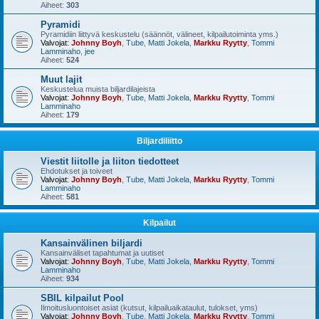
Aiheet:
303
Pyramidi
Pyramidiin liittyvä keskustelu (säännöt, välineet, kilpailutoiminta yms.)
Valvojat:
Johnny Boyh
,
Tube
,
Matti Jokela
,
Markku Ryytty
,
Tommi
Lamminaho
,
jee
Aiheet:
524
Muut lajit
Keskustelua muista biljardilajeista
Valvojat:
Johnny Boyh
,
Tube
,
Matti Jokela
,
Markku Ryytty
,
Tommi
Lamminaho
Aiheet:
179
Biljardiliitto
Viestit liitolle ja liiton tiedotteet
Ehdotukset ja toiveet
Valvojat:
Johnny Boyh
,
Tube
,
Matti Jokela
,
Markku Ryytty
,
Tommi
Lamminaho
Aiheet:
581
Kilpailut
Kansainvälinen biljardi
Kansainväliset tapahtumat ja uutiset
Valvojat:
Johnny Boyh
,
Tube
,
Matti Jokela
,
Markku Ryytty
,
Tommi
Lamminaho
Aiheet:
934
SBIL kilpailut Pool
Ilmoitusluontoiset asiat (kutsut, kilpailuaikataulut, tulokset, yms)
Valvojat:
Johnny Boyh
,
Tube
,
Matti Jokela
,
Markku Ryytty
,
Tommi