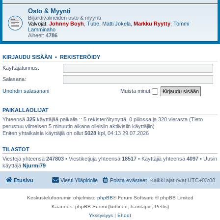
Osto & Myynti
Biljardivälineiden osto & myynti
Valvojat:
Johnny Boyh
,
Tube
,
Matti Jokela
,
Markku Ryytty
,
Tommi
Lamminaho
Aiheet:
4786
KIRJAUDU SISÄÄN
•
REKISTERÖIDY
Käyttäjätunnus:
Salasana:
Unohdin salasanani
Muista minut
PAIKALLAOLIJAT
Yhteensä
325
käyttäjää paikalla :: 5 rekisteröitynyttä, 0 piilossa ja 320 vierasta (Tieto
perustuu viimeisen 5 minuutin aikana olleisiin aktiivisiin käyttäjiin)
Eniten yhtaikaisia käyttäjiä on ollut
5028
kpl, 04:13 29.07.2026
TILASTOT
Viestejä yhteensä
247803
• Viestiketjuja yhteensä
18517
• Käyttäjiä yhteensä
4097
• Uusin
käyttäjä
Njurmi79
Etusivu
Viesti Ylläpidolle
Poista evästeet
Kaikki ajat ovat
UTC+03:00
Keskustelufoorumin ohjelmisto
phpBB
® Forum Software © phpBB Limited
Käännös: phpBB Suomi (lurttinen, harritapio, Pettis)
Yksityisyys
|
Ehdot