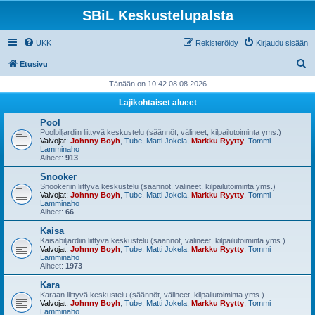
SBiL Keskustelupalsta
UKK
Rekisteröidy
Kirjaudu sisään
E
Etusivu
t
Tänään on 10:42 08.08.2026
s
Lajikohtaiset alueet
i
Pool
Poolbiljardiin liittyvä keskustelu (säännöt, välineet, kilpailutoiminta yms.)
Valvojat:
Johnny Boyh
,
Tube
,
Matti Jokela
,
Markku Ryytty
,
Tommi
Lamminaho
Aiheet:
913
Snooker
Snookeriin liittyvä keskustelu (säännöt, välineet, kilpailutoiminta yms.)
Valvojat:
Johnny Boyh
,
Tube
,
Matti Jokela
,
Markku Ryytty
,
Tommi
Lamminaho
Aiheet:
66
Kaisa
Kaisabiljardiin liittyvä keskustelu (säännöt, välineet, kilpailutoiminta yms.)
Valvojat:
Johnny Boyh
,
Tube
,
Matti Jokela
,
Markku Ryytty
,
Tommi
Lamminaho
Aiheet:
1973
Kara
Karaan liittyvä keskustelu (säännöt, välineet, kilpailutoiminta yms.)
Valvojat:
Johnny Boyh
,
Tube
,
Matti Jokela
,
Markku Ryytty
,
Tommi
Lamminaho