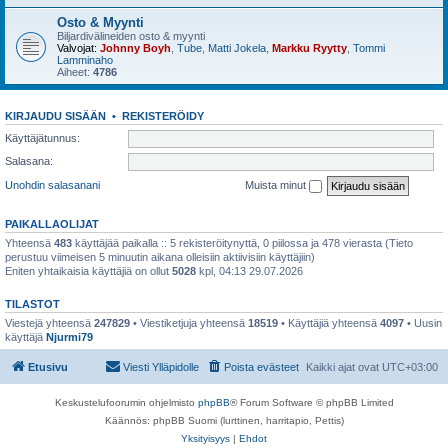
Osto & Myynti
Biljardivälineiden osto & myynti
Valvojat:
Johnny Boyh
,
Tube
,
Matti Jokela
,
Markku Ryytty
,
Tommi
Lamminaho
Aiheet:
4786
KIRJAUDU SISÄÄN
•
REKISTERÖIDY
Käyttäjätunnus:
Salasana:
Unohdin salasanani
Muista minut
PAIKALLAOLIJAT
Yhteensä
483
käyttäjää paikalla :: 5 rekisteröitynyttä, 0 piilossa ja 478 vierasta (Tieto
perustuu viimeisen 5 minuutin aikana olleisiin aktiivisiin käyttäjiin)
Eniten yhtaikaisia käyttäjiä on ollut
5028
kpl, 04:13 29.07.2026
TILASTOT
Viestejä yhteensä
247829
• Viestiketjuja yhteensä
18519
• Käyttäjiä yhteensä
4097
• Uusin
käyttäjä
Njurmi79
Etusivu
Viesti Ylläpidolle
Poista evästeet
Kaikki ajat ovat
UTC+03:00
Keskustelufoorumin ohjelmisto
phpBB
® Forum Software © phpBB Limited
Käännös: phpBB Suomi (lurttinen, harritapio, Pettis)
Yksityisyys
|
Ehdot