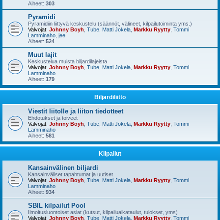
Aiheet:
303
Pyramidi
Pyramidiin liittyvä keskustelu (säännöt, välineet, kilpailutoiminta yms.)
Valvojat:
Johnny Boyh
,
Tube
,
Matti Jokela
,
Markku Ryytty
,
Tommi
Lamminaho
,
jee
Aiheet:
524
Muut lajit
Keskustelua muista biljardilajeista
Valvojat:
Johnny Boyh
,
Tube
,
Matti Jokela
,
Markku Ryytty
,
Tommi
Lamminaho
Aiheet:
179
Biljardiliitto
Viestit liitolle ja liiton tiedotteet
Ehdotukset ja toiveet
Valvojat:
Johnny Boyh
,
Tube
,
Matti Jokela
,
Markku Ryytty
,
Tommi
Lamminaho
Aiheet:
581
Kilpailut
Kansainvälinen biljardi
Kansainväliset tapahtumat ja uutiset
Valvojat:
Johnny Boyh
,
Tube
,
Matti Jokela
,
Markku Ryytty
,
Tommi
Lamminaho
Aiheet:
934
SBIL kilpailut Pool
Ilmoitusluontoiset asiat (kutsut, kilpailuaikataulut, tulokset, yms)
Valvojat:
Johnny Boyh
,
Tube
,
Matti Jokela
,
Markku Ryytty
,
Tommi