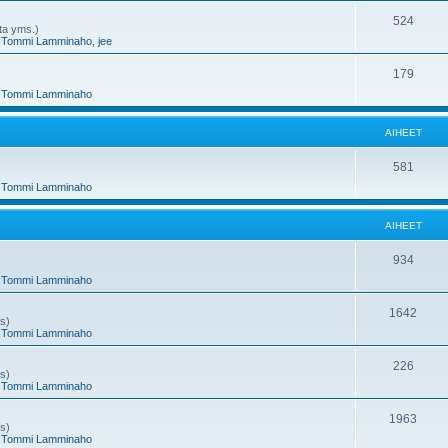
e
h
A
524
nta yms.)
,
Tommi Lamminaho
,
jee
t
e
i
e
h
A
179
,
Tommi Lamminaho
t
e
i
e
h
AIHEET
t
e
A
581
e
,
Tommi Lamminaho
i
t
h
AIHEET
e
A
934
e
,
Tommi Lamminaho
i
t
h
A
1642
ms)
,
Tommi Lamminaho
e
i
e
h
A
226
ms)
,
Tommi Lamminaho
t
e
i
e
h
A
1963
ms)
,
Tommi Lamminaho
t
e
i