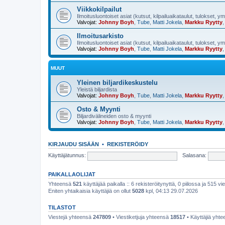
Viikkokilpailut
Ilmoitusluontoiset asiat (kutsut, kilpailuaikataulut, tulokset, y
Valvojat:
Johnny Boyh
,
Tube
,
Matti Jokela
,
Markku Ryytty
Ilmoitusarkisto
Ilmoitusluontoiset asiat (kutsut, kilpailuaikataulut, tulokset, y
Valvojat:
Johnny Boyh
,
Tube
,
Matti Jokela
,
Markku Ryytty
MUUT
Yleinen biljardikeskustelu
Yleistä biljardista
Valvojat:
Johnny Boyh
,
Tube
,
Matti Jokela
,
Markku Ryytty
Osto & Myynti
Biljardivälineiden osto & myynti
Valvojat:
Johnny Boyh
,
Tube
,
Matti Jokela
,
Markku Ryytty
KIRJAUDU SISÄÄN
•
REKISTERÖIDY
Käyttäjätunnus:
Salasana:
PAIKALLAOLIJAT
Yhteensä
521
käyttäjää paikalla :: 6 rekisteröitynyttä, 0 piilossa ja 515 vie
Eniten yhtaikaisia käyttäjiä on ollut
5028
kpl, 04:13 29.07.2026
TILASTOT
Viestejä yhteensä
247809
• Viestiketjuja yhteensä
18517
• Käyttäjiä yht