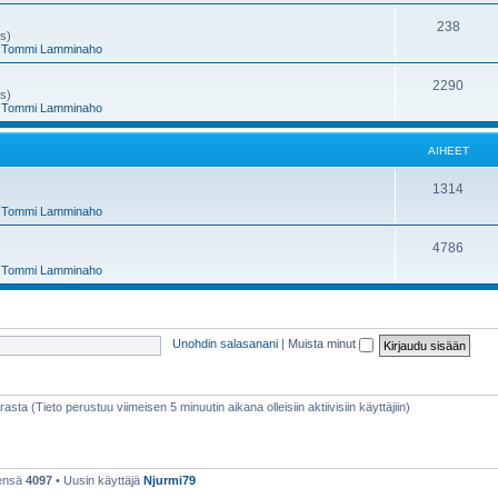
e
h
A
238
ms)
,
Tommi Lamminaho
t
e
i
e
h
A
2290
ms)
,
Tommi Lamminaho
t
e
i
e
h
AIHEET
t
e
A
1314
e
,
Tommi Lamminaho
i
t
h
A
4786
,
Tommi Lamminaho
e
i
e
h
t
e
Unohdin salasanani
|
Muista minut
e
t
rasta (Tieto perustuu viimeisen 5 minuutin aikana olleisiin aktiivisiin käyttäjiin)
eensä
4097
• Uusin käyttäjä
Njurmi79