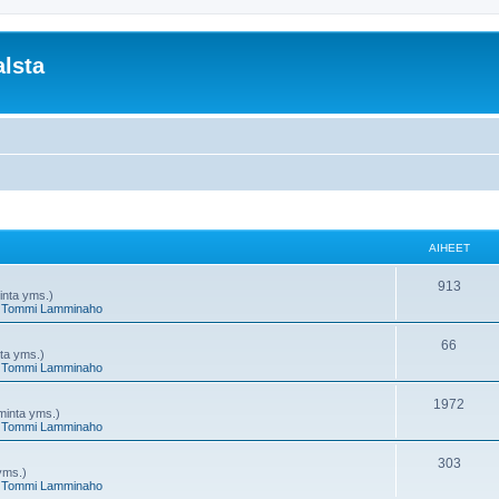
lsta
AIHEET
A
913
minta yms.)
,
Tommi Lamminaho
i
h
A
66
nta yms.)
,
Tommi Lamminaho
e
i
e
h
A
1972
oiminta yms.)
,
Tommi Lamminaho
t
e
i
e
h
A
303
 yms.)
,
Tommi Lamminaho
t
e
i