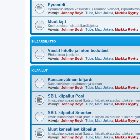
Pyramidi
Pyramidiin liittyvä keskustelu (säännöt, välineet, kilpailutoimi
Valvojat:
Johnny Boyh
,
Tube
,
Matti Jokela
,
Markku Ryytty
Muut lajit
Keskustelua muista biljardilajeista
Valvojat:
Johnny Boyh
,
Tube
,
Matti Jokela
,
Markku Ryytty
BILJARDILIITTO
Viestit liitolle ja liiton tiedotteet
Ehdotukset ja toiveet
Valvojat:
Johnny Boyh
,
Tube
,
Matti Jokela
,
Markku Ryytty
KILPAILUT
Kansainvälinen biljardi
Kansainväliset tapahtumat ja uutiset
Valvojat:
Johnny Boyh
,
Tube
,
Matti Jokela
,
Markku Ryytty
SBIL kilpailut Pool
Ilmoitusluontoiset asiat (kutsut, kilpailuaikataulut, tulokset, y
Valvojat:
Johnny Boyh
,
Tube
,
Matti Jokela
,
Markku Ryytty
SBIL kilpailut Snooker
Ilmoitusluontoiset asiat (kutsut, kilpailuaikataulut, tulokset, y
Valvojat:
Johnny Boyh
,
Tube
,
Matti Jokela
,
Markku Ryytty
Muut kansalliset kilpailut
Ilmoitusluontoiset asiat (kutsut, kilpailuaikataulut, tulokset, y
Valvojat:
Johnny Boyh
,
Tube
,
Matti Jokela
,
Markku Ryytty