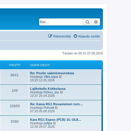
Etsi
Tarkennettu haku
Rekisteröidy
Kirjaudu sisään
Tänään on 05:41 07.08.2026
VIESTIT
UUSIN VIESTI
U
Re: Poolin sääntömuutoksia
V
9641
u
N
Kirjoittaja
VilleLeppa
s
ä
19:25 12.05.2026
i
i
y
n
t
U
Lajikokeilu Kokkolassa
e
V
249
v
ä
u
N
Kirjoittaja
N1ksu_toy
i
u
s
ä
13:27 25.04.2026
s
e
u
i
i
y
s
s
n
t
U
Re: Kaisa RG1 Rovaniemen turn…
t
i
t
e
V
33669
v
ä
u
N
Kirjoittaja
Puhveli
i
n
i
u
s
ä
07:20 05.08.2026
v
i
s
e
u
i
i
y
i
s
s
n
t
e
U
Kara RG1 Espoo (PCB) 15.-16.8…
t
i
t
t
e
V
2090
v
ä
s
u
N
Kirjoittaja
pafipa
i
n
i
u
t
s
ä
12:30 28.07.2026
v
i
s
e
u
i
i
i
y
i