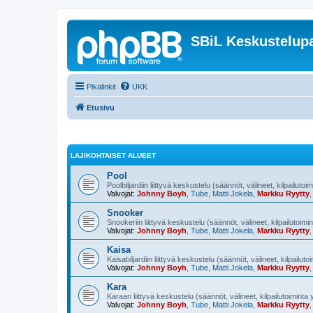
SBiL Keskustelupa
Pikalinkit
UKK
Etusivu
LAJIKOHTAISET ALUEET
Pool
Poolbiljardiin liittyvä keskustelu (säännöt, välineet, kilpailutoi
Valvojat:
Johnny Boyh
,
Tube
,
Matti Jokela
,
Markku Ryytty
Snooker
Snookeriin liittyvä keskustelu (säännöt, välineet, kilpailutoimi
Valvojat:
Johnny Boyh
,
Tube
,
Matti Jokela
,
Markku Ryytty
Kaisa
Kaisabiljardiin liittyvä keskustelu (säännöt, välineet, kilpailut
Valvojat:
Johnny Boyh
,
Tube
,
Matti Jokela
,
Markku Ryytty
Kara
Karaan liittyvä keskustelu (säännöt, välineet, kilpailutoiminta
Valvojat:
Johnny Boyh
,
Tube
,
Matti Jokela
,
Markku Ryytty