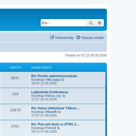
Etsi
Tarkennettu haku
Rekisteröidy
Kirjaudu sisään
Tänään on 01:12 08.08.2026
VIESTIT
UUSIN VIESTI
U
Re: Poolin sääntömuutoksia
V
9641
u
N
Kirjoittaja
VilleLeppa
s
ä
19:25 12.05.2026
i
i
y
n
t
U
Lajikokeilu Kokkolassa
e
V
249
v
ä
u
N
Kirjoittaja
N1ksu_toy
i
u
s
ä
13:27 25.04.2026
s
e
u
i
i
y
s
s
n
t
U
Re: Kaisa viikkokisat Tikkuri…
t
i
t
e
V
33678
v
ä
u
N
Kirjoittaja
MikaelÅ
i
n
i
u
s
ä
17:57 07.08.2026
v
i
s
e
u
i
i
y
i
s
s
n
t
e
U
Re: Puh.veli-klubi ry (PVK) 2…
t
i
t
t
e
V
2091
v
ä
s
u
N
Kirjoittaja
Puhveli
i
n
i
u
t
s
ä
08:13 07.08.2026
v
i
s
e
u
i
i
i
y
i