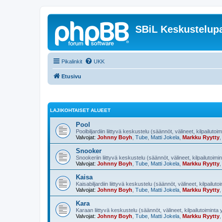
SBiL Keskustelupa
Pikalinkit
UKK
Etusivu
LAJIKOHTAISET ALUEET
Pool
Poolbiljardiin liittyvä keskustelu (säännöt, välineet, kilpailutoi
Valvojat:
Johnny Boyh
,
Tube
,
Matti Jokela
,
Markku Ryytty
Snooker
Snookeriin liittyvä keskustelu (säännöt, välineet, kilpailutoimi
Valvojat:
Johnny Boyh
,
Tube
,
Matti Jokela
,
Markku Ryytty
Kaisa
Kaisabiljardiin liittyvä keskustelu (säännöt, välineet, kilpailut
Valvojat:
Johnny Boyh
,
Tube
,
Matti Jokela
,
Markku Ryytty
Kara
Karaan liittyvä keskustelu (säännöt, välineet, kilpailutoiminta
Valvojat:
Johnny Boyh
,
Tube
,
Matti Jokela
,
Markku Ryytty