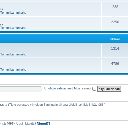
e
h
A
238
ms)
,
Tommi Lamminaho
t
e
i
e
h
A
2290
ms)
,
Tommi Lamminaho
t
e
i
e
h
AIHEET
t
e
A
1314
e
,
Tommi Lamminaho
i
t
h
A
4786
,
Tommi Lamminaho
e
i
e
h
t
e
Unohdin salasanani
|
Muista minut
e
t
rasta (Tieto perustuu viimeisen 5 minuutin aikana olleisiin aktiivisiin käyttäjiin)
eensä
4097
• Uusin käyttäjä
Njurmi79