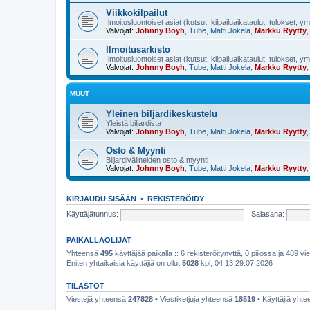
Viikkokilpailut
Ilmoitusluontoiset asiat (kutsut, kilpailuaikataulut, tulokset, y
Valvojat:
Johnny Boyh
,
Tube
,
Matti Jokela
,
Markku Ryytty
Ilmoitusarkisto
Ilmoitusluontoiset asiat (kutsut, kilpailuaikataulut, tulokset, y
Valvojat:
Johnny Boyh
,
Tube
,
Matti Jokela
,
Markku Ryytty
MUUT
Yleinen biljardikeskustelu
Yleistä biljardista
Valvojat:
Johnny Boyh
,
Tube
,
Matti Jokela
,
Markku Ryytty
Osto & Myynti
Biljardivälineiden osto & myynti
Valvojat:
Johnny Boyh
,
Tube
,
Matti Jokela
,
Markku Ryytty
KIRJAUDU SISÄÄN
•
REKISTERÖIDY
Käyttäjätunnus:
Salasana:
PAIKALLAOLIJAT
Yhteensä
495
käyttäjää paikalla :: 6 rekisteröitynyttä, 0 piilossa ja 489 vie
Eniten yhtaikaisia käyttäjiä on ollut
5028
kpl, 04:13 29.07.2026
TILASTOT
Viestejä yhteensä
247828
• Viestiketjuja yhteensä
18519
• Käyttäjiä yht