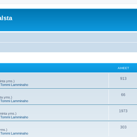
lsta
AIHEET
A
913
minta yms.)
,
Tommi Lamminaho
i
h
A
66
nta yms.)
,
Tommi Lamminaho
e
i
e
h
A
1973
oiminta yms.)
,
Tommi Lamminaho
t
e
i
e
h
A
303
 yms.)
,
Tommi Lamminaho
t
e
i