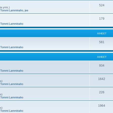
e
h
A
524
nta yms.)
,
Tommi Lamminaho
,
jee
t
e
i
e
h
A
179
,
Tommi Lamminaho
t
e
i
e
h
AIHEET
t
e
A
581
e
,
Tommi Lamminaho
i
t
h
AIHEET
e
A
934
e
,
Tommi Lamminaho
i
t
h
A
1642
ms)
,
Tommi Lamminaho
e
i
e
h
A
226
ms)
,
Tommi Lamminaho
t
e
i
e
h
A
1964
ms)
,
Tommi Lamminaho
t
e
i