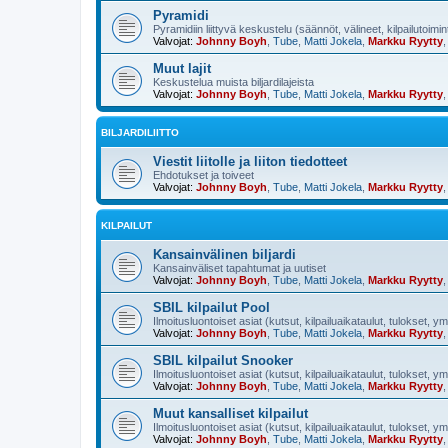
Pyramidi
Pyramidiin liittyvä keskustelu (säännöt, välineet, kilpailutoimi
Valvojat:
Johnny Boyh
,
Tube
,
Matti Jokela
,
Markku Ryytty
Muut lajit
Keskustelua muista biljardilajeista
Valvojat:
Johnny Boyh
,
Tube
,
Matti Jokela
,
Markku Ryytty
BILJARDILIITTO
Viestit liitolle ja liiton tiedotteet
Ehdotukset ja toiveet
Valvojat:
Johnny Boyh
,
Tube
,
Matti Jokela
,
Markku Ryytty
KILPAILUT
Kansainvälinen biljardi
Kansainväliset tapahtumat ja uutiset
Valvojat:
Johnny Boyh
,
Tube
,
Matti Jokela
,
Markku Ryytty
SBIL kilpailut Pool
Ilmoitusluontoiset asiat (kutsut, kilpailuaikataulut, tulokset, y
Valvojat:
Johnny Boyh
,
Tube
,
Matti Jokela
,
Markku Ryytty
SBIL kilpailut Snooker
Ilmoitusluontoiset asiat (kutsut, kilpailuaikataulut, tulokset, y
Valvojat:
Johnny Boyh
,
Tube
,
Matti Jokela
,
Markku Ryytty
Muut kansalliset kilpailut
Ilmoitusluontoiset asiat (kutsut, kilpailuaikataulut, tulokset, y
Valvojat:
Johnny Boyh
,
Tube
,
Matti Jokela
,
Markku Ryytty