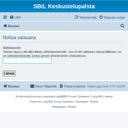
SBiL Keskustelupalsta
UKK
Rekisteröidy
Kirjaudu sisään
E
Etusivu
t
Nollaa salasana
s
i
Sähköposti:
Tämän täytyy olla tiliisi liitetty sähköpostiosoite. Jos et ole vaihtanut sitä profiilistasi, se
on sähköpostiosoite, jonka annoit rekisteröinnin yhteydessä.
Etusivu
Viesti Ylläpidolle
Poista evästeet
Kaikki ajat ovat
UTC+03:00
Keskustelufoorumin ohjelmisto
phpBB
® Forum Software © phpBB Limited
Käännös: phpBB Suomi (lurttinen, harritapio, Pettis)
Yksityisyys
|
Ehdot