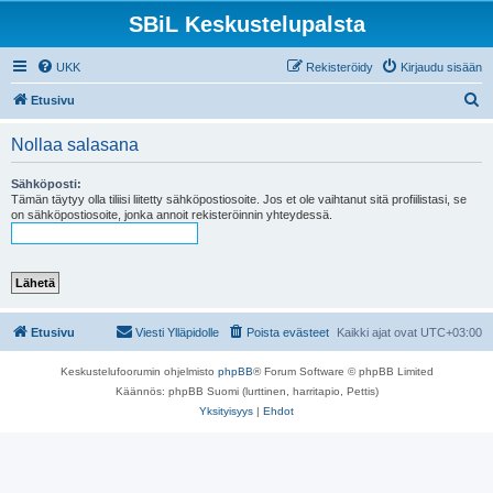
SBiL Keskustelupalsta
UKK
Rekisteröidy
Kirjaudu sisään
E
Etusivu
t
Nollaa salasana
s
i
Sähköposti:
Tämän täytyy olla tiliisi liitetty sähköpostiosoite. Jos et ole vaihtanut sitä profiilistasi, se
on sähköpostiosoite, jonka annoit rekisteröinnin yhteydessä.
Etusivu
Viesti Ylläpidolle
Poista evästeet
Kaikki ajat ovat
UTC+03:00
Keskustelufoorumin ohjelmisto
phpBB
® Forum Software © phpBB Limited
Käännös: phpBB Suomi (lurttinen, harritapio, Pettis)
Yksityisyys
|
Ehdot