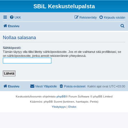
SBiL Keskustelupalsta
UKK
Rekisteröidy
Kirjaudu sisään
E
Etusivu
t
Nollaa salasana
s
i
Sähköposti:
Tämän täytyy olla tiliisi liitetty sähköpostiosoite. Jos et ole vaihtanut sitä profiilistasi, se
on sähköpostiosoite, jonka annoit rekisteröinnin yhteydessä.
Etusivu
Viesti Ylläpidolle
Poista evästeet
Kaikki ajat ovat
UTC+03:00
Keskustelufoorumin ohjelmisto
phpBB
® Forum Software © phpBB Limited
Käännös: phpBB Suomi (lurttinen, harritapio, Pettis)
Yksityisyys
|
Ehdot