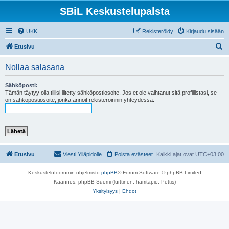
SBiL Keskustelupalsta
UKK
Rekisteröidy
Kirjaudu sisään
E
Etusivu
t
Nollaa salasana
s
i
Sähköposti:
Tämän täytyy olla tiliisi liitetty sähköpostiosoite. Jos et ole vaihtanut sitä profiilistasi, se
on sähköpostiosoite, jonka annoit rekisteröinnin yhteydessä.
Etusivu
Viesti Ylläpidolle
Poista evästeet
Kaikki ajat ovat
UTC+03:00
Keskustelufoorumin ohjelmisto
phpBB
® Forum Software © phpBB Limited
Käännös: phpBB Suomi (lurttinen, harritapio, Pettis)
Yksityisyys
|
Ehdot